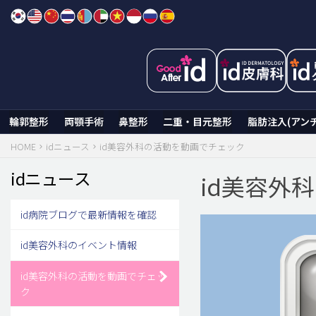
Skip
to
content
輪郭整形
両顎手術
鼻整形
二重・目元整形
脂肪注入(アン
HOME
idニュース
id美容外科の活動を動画でチェック
idニュース
id美容外
id病院ブログで最新情報を確認
id美容外科のイベント情報
id美容外科の活動を動画でチェッ
ク