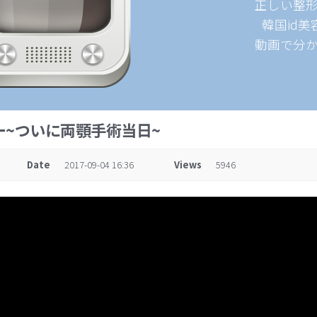
正しい整
韓国id
動画で分
ー~ついに両顎手術当日~
Date
2017-09-04 16:36
Views
5946