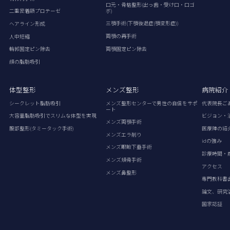
口元・骨格整形(出っ歯・受け口・口ゴ
ボ)
二重密着額プロテーゼ
三顎手術(下顎後退症(顎変形症))
ヘアライン形成
両顎の再手術
人中短縮
両顎固定ピン除去
輪郭固定ピン除去
顔の脂肪吸引
体型整形
メンズ整形
病院紹介
シークレット脂肪吸引
メンズ整形センターで男性の自信をサポ
代表院長ご
ート
大容量脂肪吸引でスリムな体型を実現
ビジョン・
メンズ両顎手術
腹部整形(タミータック手術)
医療陣の紹
メンズエラ削り
idの強み
メンズ眼瞼下垂手術
診療時間・
メンズ頬骨手術
アクセス
メンズ鼻整形
専門教科書
論文、研究
国家認証