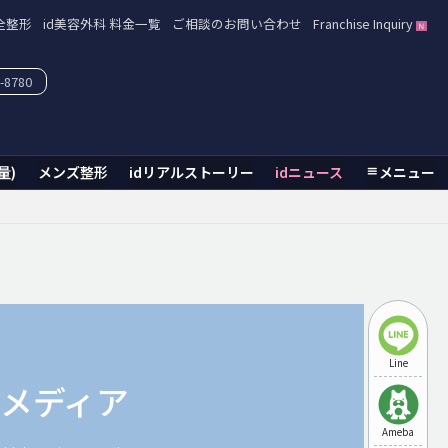
全整形
id美容外科 料金一覧
ご相談のお問い合わせ
Franchise Inquiry
-8780
量)
メンズ整形
idリアルストーリー
idニュース
メニュー
Line
d メディア
Ameba