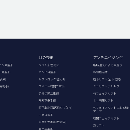
目の整形
アンチエイジング
イン鼻整形
ダブル糸埋没法
脂肪注入による若返り
ト鼻整形
バンビ目整形
幹細胞治療
子鼻)
セブンロック埋没法
眉下リフト(眉下切開)
翼縮小)
スキニー切開二重術
ミニリフトウルトラ
部分切開二重術
V3フェイスリフト
眼瞼下垂手術
ミニ切開リフト
眼下脂肪再配置(クマ取り)
VLフェイスリフトによる切
アップ
デカ目整形
切開フェイスリフト
目尻拡大術(目尻切開)
額リフト
目の再手術