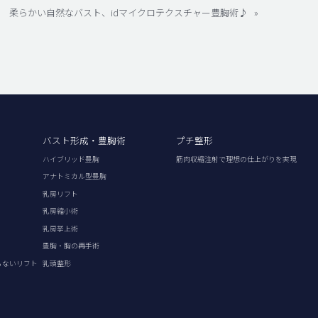
柔らかい自然なバスト、idマイクロテクスチャー豊胸術♪
»
バスト形成・豊胸術
プチ整形
ハイブリッド豊胸
筋肉収縮注射で理想の仕上がりを実現
アナトミカル型豊胸
乳房リフト
乳房縮小術
乳房挙上術
豊胸・胸の再手術
らないリフト
乳頭整形