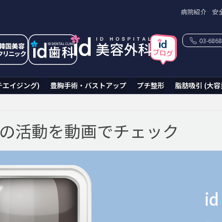
病院紹介
安
03-6868
チエイジング)
豊胸手術・バストアップ
プチ整形
脂肪吸引 (大容
科の活動を動画でチェック
i