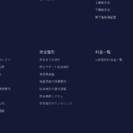
上眼瞼手術
下眼瞼手術
眼下脂肪再配置
安全整形
料金一覧
あいさつ
手術までの流れ
id美容外科 料金一覧
沿革
安心サポート総合検診
介
骨密度検査
検査項目の詳細案内
病院案内
総合検診の進行過程
安全麻酔システム
出刊
手術後のカウンセリング
活動