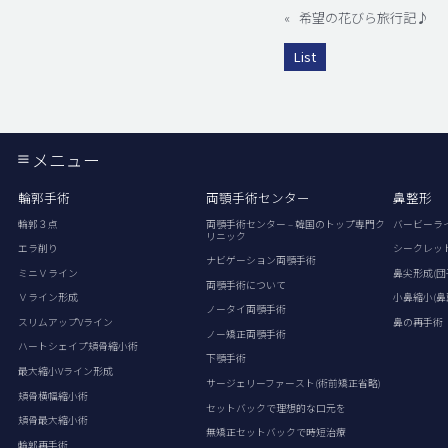
«
希望の花びら旅行記♪
List
メニュー
輪郭手術
両顎手術センター
鼻整形
輪郭３点
両顎手術センター – 韓国のトップ専門ク
バービーラ
リニック
エラ削り
シークレッ
ナビゲーション両顎手術
ミニＶライン
鼻尖形成(団
両顎手術について
Ｖライン形成
小鼻縮小(鼻
ノータイ両顎手術
スリムアップVライン
鼻の再手術
ノー矯正両顎手術
ハートシェイプ頬骨縮小術
下顎手術
最大縮小Vライン形成
サージェリーファースト(術前矯正省略)
頬骨横幅縮小術
セットバックで理想的な口元を
頬骨最大縮小術
無矯正セットバックで時短治療
輪郭再手術