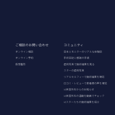
ご相談のお問い合わせ
コミュニティ
オンライン相談
日本人モニターのリアルな体験談
オンライン予約
手術日記と感謝の手紙
仮想整形
症例写真で施術結果を見る
スターの症例写真
リアルセルフィーで施術結果を確認
口コミ・レビューで患者様の声を確認
id美容外科からのお知らせ
id美容外科の活動を動画でチェック
idスターたちの施術結果を紹介