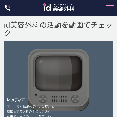
Skip
to
content
id美容外科の活動を動画でチェッ
ク
輪郭整形
両顎手術
鼻整形
二重・目元整形
脂肪注入(アンチエイジング)
id メディア
正しい整形情報の提供に先駆ける
豊胸手術・バストアップ
韓国id美容外科の多様な活動を
動画で分かりやすくご覧下さい。
プチ整形