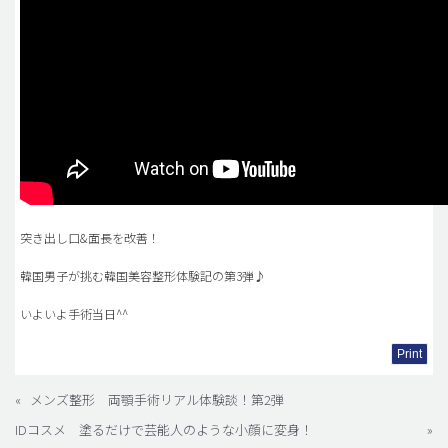
突き出し口&面長を改善！
韓国男子が挑む韓国美容整形体験記の第3弾♪
いよいよ手術当日^^
Print
«
メンズ整形 両顎手術リアル体験談！第2弾
IDコスメ 塗るだけで芸能人のような小顔に変身！
»