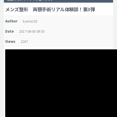
メンズ整形 両顎手術リアル体験談！第3弾
脂肪吸引 (大容量)
メンズ整形
Author
kaana218
idリアルストーリー
Date
2017-06-05 09:55
idニュース
Views
2267
病院紹介
安全整形
料金一覧
ご相談のお問い合わせ