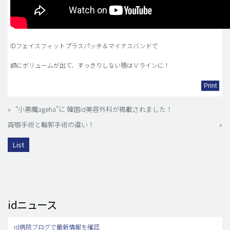
IDフェイスフィットプラスパッチ＆マイナスバンドで
額にボリュームが出て、すっきりしない顎はＶラインに！
Print
«
“小悪魔ageha”に 韓国id美容外科が掲載されました！
両顎手術と輪郭手術の違い！
»
List
idニュース
id病院ブログで最新情報を確認