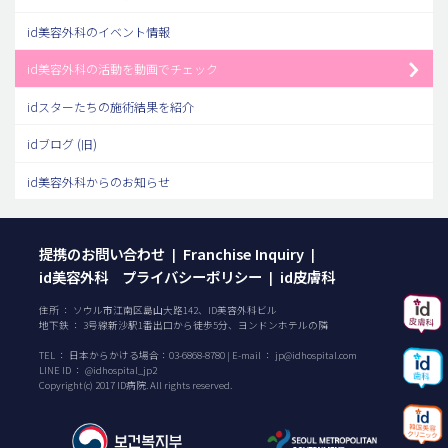
id美容外科のイベント情報
id美容外科の活動を動画でチェック
idスターたちの施術結果を紹介
idブログ (旧)
id美容外科からのお知らせ
提携のお問い合わせ
Franchise Inquiry
|
|
id美容外科 プライバシーポリシー
id皮膚科
|
住所 ： ソウル市江南区島山大路142、ID美容外科ビル
地下鉄 ： 3号線新沙駅1番出口から徒歩5分、ヨンドンホテルの隣
TEL ：
日本からかける場合：
03-6868-8780
| E-mail ：
jp@idhospital.com
LINE ID ： @idhospital_jp2
Copyright(c) 2017 ID病院. All rights reserved.