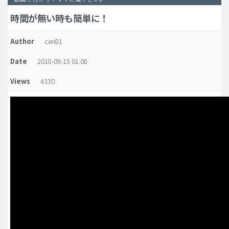
時間が無い時も簡単に！
脂肪吸引 (大容量)
メンズ整形
Author
cen81
idリアルストーリー
Date
2018-09-15 01:08
idニュース
Views
4330
病院紹介
安全整形
料金一覧
ご相談のお問い合わせ