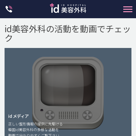
Skip
to
content
id美容外科の活動を動画でチェッ
ク
輪郭整形
両顎手術
鼻整形
二重・目元整形
脂肪注入(アンチエイジング)
id メディア
正しい整形情報の提供に先駆ける
豊胸手術・バストアップ
韓国id美容外科の多様な活動を
動画で分かりやすくご覧下さい。
プチ整形