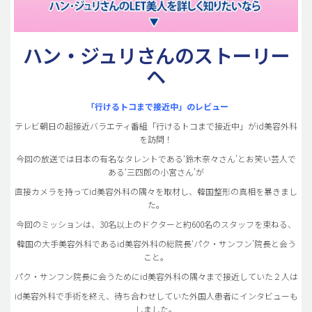
ハン・ジュリさんのストーリー
ヘ
「行けるトコまで接近中」のレビュー
テレビ朝日の超接近バラエティ番組「行けるトコまで接近中」がid美容外科
を訪問！
今回の放送では日本の有名なタレントである‘鈴木奈々さん’とお笑い芸人で
ある‘三四郎の小宮さん’が
直接カメラを持ってid美容外科の隅々を取材し、韓国整形の真相を暴きまし
た。
今回のミッションは、30名以上のドクターと約600名のスタッフを束ねる、
韓国の大手美容外科であるid美容外科の総院長‘パク・サンフン’院長と会う
こと。
パク・サンフン院長に会うためにid美容外科の隅々まで接近していた２人は
id美容外科で手術を終え、待ち合わせしていた外国人患者にインタビューも
しました。