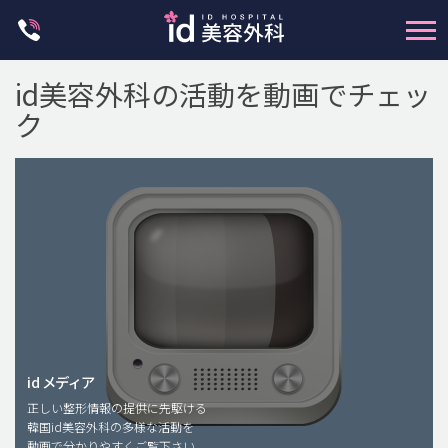
Skip
to
content
id美容外科の活動を動画でチェッ
ク
輪郭整形
両顎手術
鼻整形
二重・目元整形
脂肪注入(アンチエイジング)
id メディア
正しい整形情報の提供に先駆ける
豊胸手術・バストアップ
韓国id美容外科の多様な活動を
動画で分かりやすくご覧下さい。
プチ整形