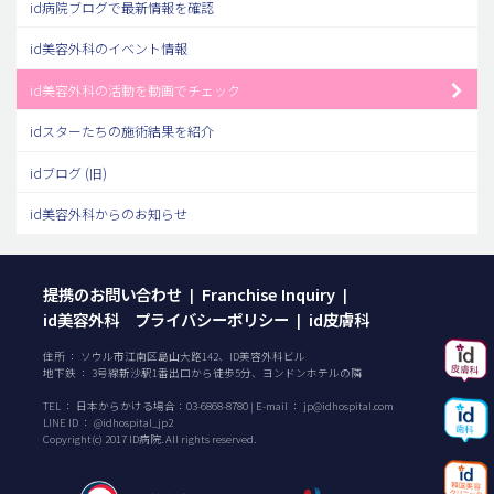
id病院ブログで最新情報を確認
id美容外科のイベント情報
id美容外科の活動を動画でチェック
idスターたちの施術結果を紹介
idブログ (旧)
id美容外科からのお知らせ
提携のお問い合わせ
Franchise Inquiry
|
|
id美容外科 プライバシーポリシー
id皮膚科
|
住所 ： ソウル市江南区島山大路142、ID美容外科ビル
地下鉄 ： 3号線新沙駅1番出口から徒歩5分、ヨンドンホテルの隣
TEL ：
日本からかける場合：
03-6868-8780
| E-mail ：
jp@idhospital.com
LINE ID ： @idhospital_jp2
Copyright(c) 2017 ID病院. All rights reserved.