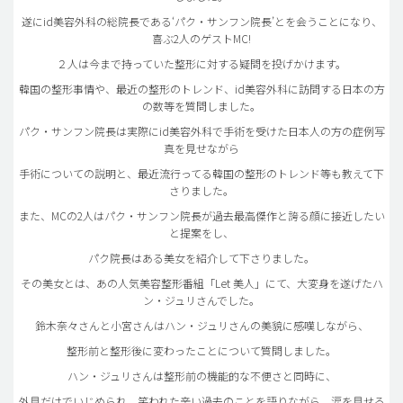
遂にid美容外科の総院長である‘パク・サンフン院長’とを会うことになり、
喜ぶ2人のゲストMC!
２人は今まで持っていた整形に対する疑問を投げかけます。
韓国の整形事情や、最近の整形のトレンド、id美容外科に訪問する日本の方
の数等を質問しました。
パク・サンフン院長は実際にid美容外科で手術を受けた日本人の方の症例写
真を見せながら
手術についての説明と、最近流行ってる韓国の整形のトレンド等も教えて下
さりました。
また、MCの2人はパク・サンフン院長が過去最高傑作と誇る顔に接近したい
と提案をし、
パク院長はある美女を紹介して下さりました。
その美女とは、あの人気美容整形番組「Let 美人」にて、大変身を遂げたハ
ン・ジュリさんでした。
鈴木奈々さんと小宮さんはハン・ジュリさんの美貌に感嘆しながら、
整形前と整形後に変わったことについて質問しました。
ハン・ジュリさんは整形前の機能的な不便さと同時に、
外見だけでいじめられ、笑われた辛い過去のことを語りながら、涙を見せる