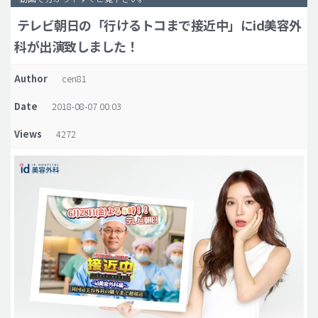
テレビ朝日の「行けるトコまで接近中」にid美容外
脂肪吸引 (大容量)
科が出演致しました！
メンズ整形
idリアルストーリー
Author
cen81
idニュース
Date
2018-08-07 00:03
病院紹介
Views
4272
安全整形
料金一覧
ご相談のお問い合わせ