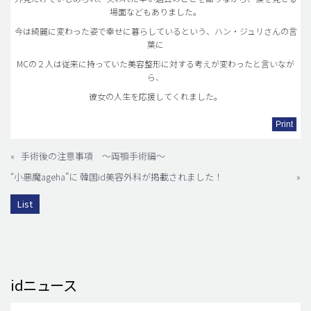
場面などもありました。
今は綺麗に変わった姿で幸せに暮らしているという、ハン・ジュリさんの言
葉に
MCの２人は従来に持っていた美容整形に対する考えが変わったと言いなが
ら、
彼女の人生を応援してくれました。
Print
«
手術後の注意事項 ～両顎手術編～
“小悪魔ageha”に 韓国id美容外科が掲載されました！
»
List
idニュース