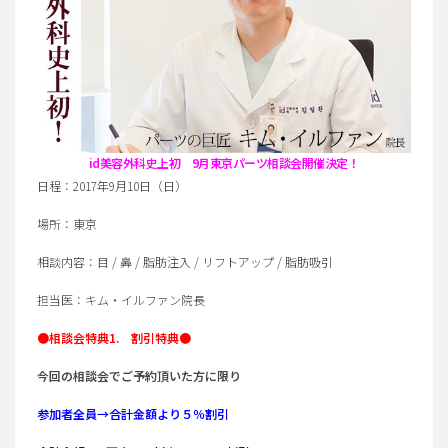
id美容外科史上初 9月東京パーツ相談会開催決定！
日程：2017年9月10日（日）
場所：東京
相談内容：目 / 鼻 / 脂肪注入 / リフトアップ / 脂肪吸引
担当医：キム・イルファン院長
●相談会特典1. 割引特典●
今回の相談会でご予約頂いた方に限り
参加者全員→合計金額より５％割引