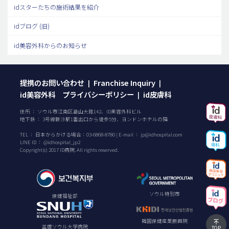
idスターたちの施術結果を紹介
idブログ (旧)
id美容外科からのお知らせ
提携のお問い合わせ
Franchise Inquiry
|
|
id美容外科 プライバシーポリシー
id皮膚科
|
住所 ： ソウル市江南区島山大路142、ID美容外科ビル
地下鉄 ： 3号線新沙駅1番出口から徒歩5分、ヨンドンホテルの隣
TEL ：
日本からかける場合：
03-6868-8780
| E-mail ：
jp@idhospital.com
LINE ID ： @idhospital_jp2
Copyright(c) 2017 ID病院. All rights reserved.
ソウル特別市
保健福祉部
韓国保健産業振興院
盆唐ソウル大学病院
TOP