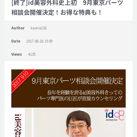
[終了]id美容外科史上初 9月東京パーツ
相談会開催決定！お得な特典も！
脂肪吸引 (大容量)
メンズ整形
Author
kaana218
idリアルストーリー
Date
2017-08-18 15:09
idニュース
病院紹介
Views
4135
安全整形
料金一覧
ご相談のお問い合わせ