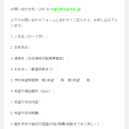
お問い合わせ先：LINE ID ⇒
@idhospital_jp
以下のお問い合わせフォームに合わせてご記入の上、お申し込み下さ
いませ。
1. ご氏名（ローマ字）：
2. 生年月日：
3. 連絡先（当日連絡可能携帯電話）：
4. お住まい（都道府県まで）：
5. 予約希望時間帯：第1希望 時 第2希望 時
6. 希望の相談箇所（悩み）：
7. 希望の手術内容：
8. 希望の手術時期：
9. 整形手術や施術の経歴(内容/時期/回数まで全て詳しく）：