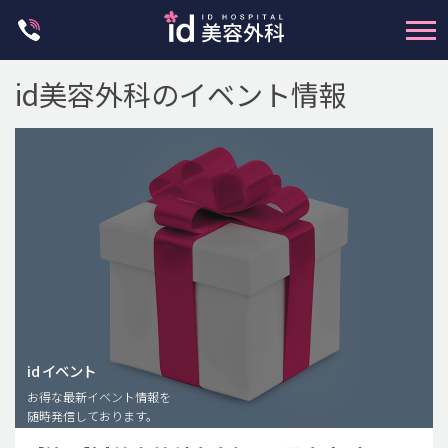
Skip
to
content
id美容外科のイベント情報
輪郭整形
両顎手術
鼻整形
二重・目元整形
id イベント
脂肪注入(アンチエイジング)
お得な最新イベント情報を
豊胸手術・バストアップ
随時発信しております。
プチ整形