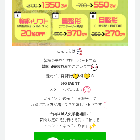
こんにちは
皆様の美を全力でサポートする
韓国id美容外科
でございます
観光ビザ再開後
初
の
BIG EVENT
スタートいたします
だんだんと観光ビザを取得して
渡韓される方が増えてきて嬉しい限りです
今回は
id人気手術項目
が
期間限定の特別価格で受けて頂ける
イベントとなっております