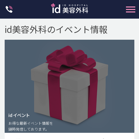
Skip
to
content
id美容外科のイベント情報
輪郭整形
両顎手術
鼻整形
二重・目元整形
id イベント
脂肪注入(アンチエイジング)
お得な最新イベント情報を
豊胸手術・バストアップ
随時発信しております。
プチ整形