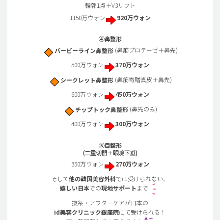
輪郭1点＋V3リフト
1150万ウォン
920万ウォン
④鼻整形
バービーライン鼻整形
(鼻筋プロテーゼ＋鼻先)
500万ウォン
370万ウォン
シークレット鼻整形
(鼻筋寄贈真皮＋鼻先)
600万ウォン
450万ウォン
チップトック鼻整形
(鼻先のみ)
400万ウォン
300万ウォン
⑤目整形
(二重切開＋眼瞼下垂)
350万ウォン
270万ウォン
そして
他の韓国美容外科
では受けられない、
嬉しい日本
での
現地サポート
まで
抜糸・アフターケアが日本の
id美容クリニック銀座院
にて受けられる！