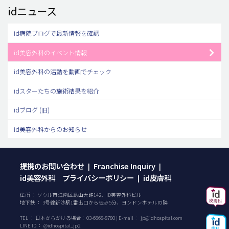
idニュース
id病院ブログで最新情報を確認
id美容外科のイベント情報
id美容外科の活動を動画でチェック
idスターたちの施術結果を紹介
idブログ (旧)
id美容外科からのお知らせ
提携のお問い合わせ
Franchise Inquiry
|
|
id美容外科 プライバシーポリシー
id皮膚科
|
住所 ： ソウル市江南区島山大路142、ID美容外科ビル
地下鉄 ： 3号線新沙駅1番出口から徒歩5分、ヨンドンホテルの隣
TEL ：
日本からかける場合：
03-6868-8780
| E-mail ：
jp@idhospital.com
LINE ID ： @idhospital_jp2