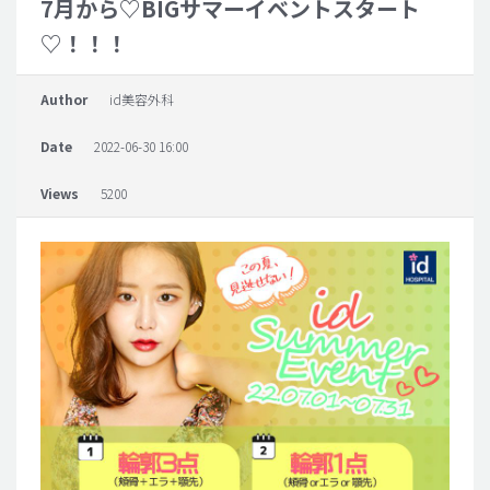
7月から♡BIGサマーイベントスタート
♡！！！
脂肪吸引 (大容量)
メンズ整形
Author
id美容外科
idリアルストーリー
Date
2022-06-30 16:00
idニュース
病院紹介
Views
5200
安全整形
料金一覧
ご相談のお問い合わせ