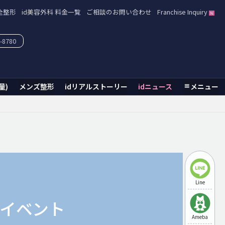
全整形
id美容外科 料金一覧
ご相談のお問い合わせ
Franchise Inquiry
-8780
量)
メンズ整形
idリアルストーリー
idニュース
メニュー
Line
d イベント
Ameba