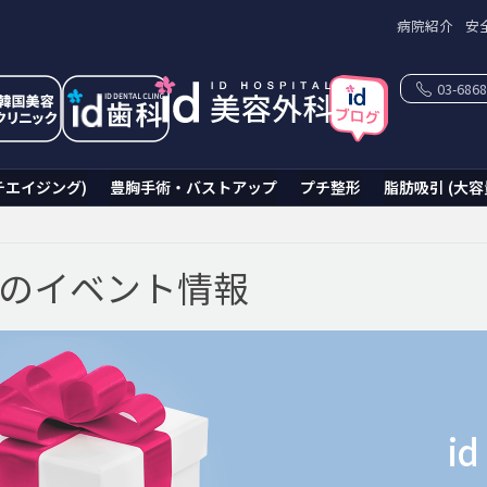
病院紹介
安
03-6868
チエイジング)
豊胸手術・バストアップ
プチ整形
脂肪吸引 (大容
科のイベント情報
i