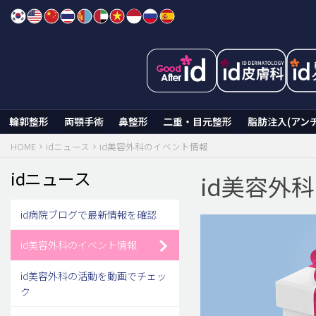
Skip
to
content
輪郭整形
両顎手術
鼻整形
二重・目元整形
脂肪注入(アン
HOME
idニュース
id美容外科のイベント情報
idニュース
id美容外
id病院ブログで最新情報を確認
id美容外科のイベント情報
id美容外科の活動を動画でチェッ
ク