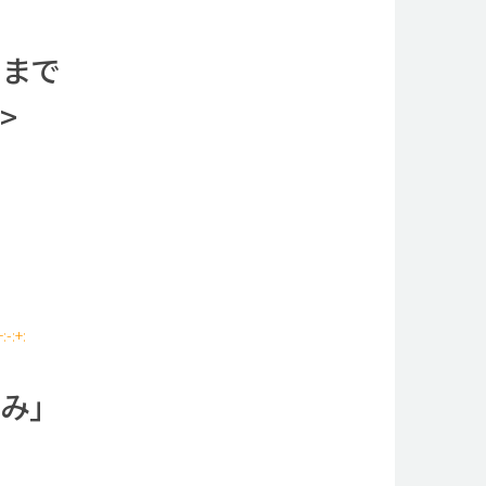
日まで
>
。
+:-:+:
み」