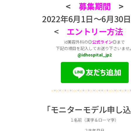
<
募集期間
>
2022年6月1日～6月30
<
エントリー方法
id美容外科の◎
公式ライン
◎まで
下記の項目を記入してお送り下さいませ
@idhospital_jp2
-:+:-:+:-:+:-:+:-:-:+:-:+:-:+:-:+:-:+:+:-:+:-:-:+:-:+:-:+:-:
「モニターモデル申し込
1.名前（漢字＆ローマ字）
2.生年月日