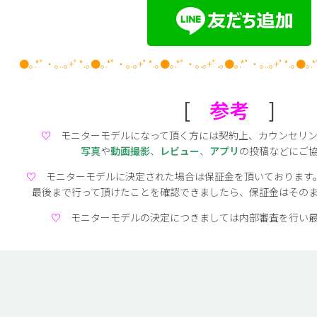
●｡.*ﾟ・｡..｡+ﾟ*.｡●｡.*ﾟ・｡.｡+ﾟ*.｡●｡.*ﾟ・｡.｡+ﾟ.｡●｡.*ﾟ・｡..｡+ﾟ*.｡●｡.
[
参考
]
♡
モニターモデルになって頂く方には契約上、カウンセリ
写真
や
動画撮影
、
レビュー
、
アプリ
の投稿などにご
♡
モニターモデルに決定された場合は保証金を頂いております
最後まで行って頂けたことを確認できましたら、保証金はその
♡
モニターモデルの決定につきましては内部審査を行い