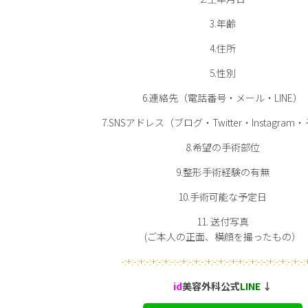
3.年齢
4.住所
5.性別
6.連絡先（電話番号・メール・LINE）
7.SNSアドレス（ブログ・Twitter・Instagra
8.希望の手術部位
9.整形手術経験の有無
10.手術可能な予定日
11. 送付写真
(ご本人の正面、横顔を撮ったもの）
-:+:-:+:-:+:-:+:-:-:+:-:+:-:+:-:+:-:+:+:-:+:-:-:+:-:+:-:+:-:
id
美容外科公式
LINE
↓