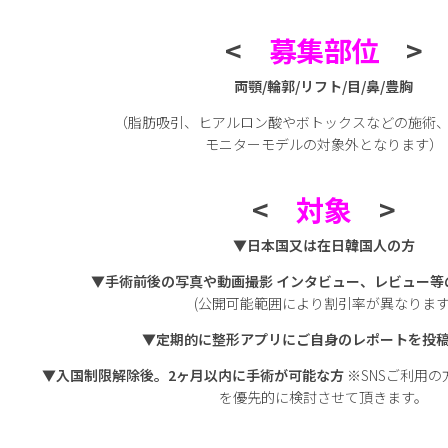
<
募集部位
>
両顎/輪郭/リフト/目/鼻/豊胸
（脂肪吸引、ヒアルロン酸やボトックスなどの施術
モニターモデルの対象外となります）
<
対象
>
▼
日本国又は在日韓国人の方
▼
手術前後の写真や動画撮影
インタビュー、レビュー等
(公開可能範囲により割引率が異なります
▼定期的に整形アプリにご自身のレポートを投
▼
入国制限解除後。2ヶ月以内に手術が可能な方
※SNSご利用の方
を優先的に検討させて頂きます。