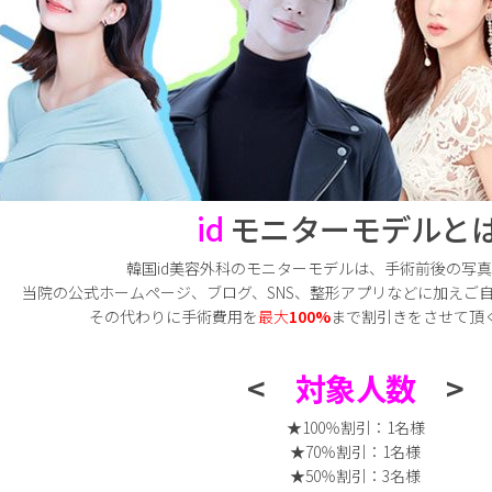
id
モニターモデルとは
韓国id美容外科のモニターモデルは、手術前後の写
当院の公式ホームページ、ブログ、SNS、整形アプリなどに加えご自
その代わりに手術費用を
最大
100%
まで割引きをさせて頂
<
対象人数
>
★100％割引：1名様
★70％割引：1名様
★50％割引：3名様