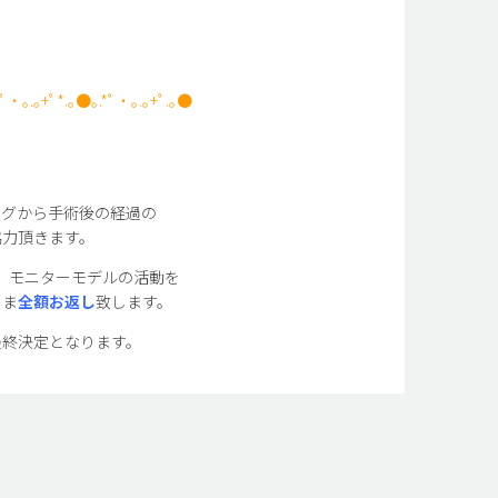
*ﾟ・｡.｡+ﾟ*.｡●｡.*ﾟ・｡.｡+ﾟ.｡●
ングから手術後の経過の
協力頂きます。
。モニターモデルの活動を
まま
全額お返し
致します。
最終決定となります。