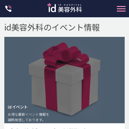
Skip
to
content
id美容外科のイベント情報
輪郭整形
両顎手術
鼻整形
二重・目元整形
id イベント
脂肪注入(アンチエイジング)
お得な最新イベント情報を
豊胸手術・バストアップ
随時発信しております。
プチ整形