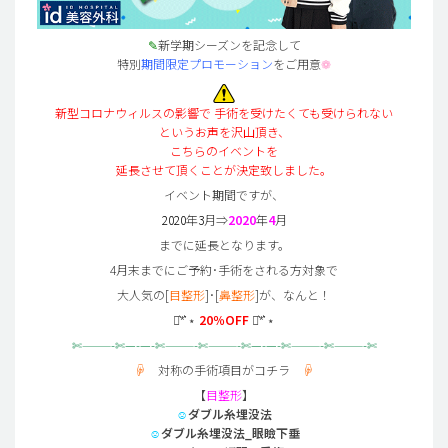
✎
新学期シーズンを記念して
特別
期間限定プロモーション
をご用意
❁
新型コロナウィルスの影響で
手術を受けたくても受けられない
というお声を沢山頂き、
こちらのイベントを
延長させて頂くことが決定致しました。
イベント期間ですが、
2020
年
3
月⇒
2020
年
4
月
までに延長となります。
4月末までにご予約･手術をされる方対象で
大人気の[
目整形
]･[
鼻整形
]が、なんと！
⋆͛*͛ ⋆
20％OFF
⋆͛*͛ ⋆
✄———-✄—-—-✄———-✄———-✄—-—-✄———-✄———-✄
☟
対称の手術項目がコチラ
☟
【
目整形
】
☺
ダブル糸埋没法
☺
ダブル糸埋没法_眼瞼下垂