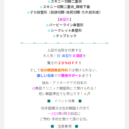
☺
スキニー切開二重術
☺
スキニー切開二重術_眼瞼下垂
☺
デカ目整形（目頭切開･目尻切開･たれ目形成）
【
鼻整形
】
☺
バービーライン鼻整形
☺
シークレット鼻整形
☺
チップトック
✄———-✄—-—-✄———-✄———-✄—-—-✄———-✄———-✄
上記の当院を代表する
大人気！
目･鼻整形
８項目
を
驚きの
２０％ＯＦＦ
！
そして
他の韓国美容外科
では受けられない、
嬉しい日本
での
現地サポート
まで
！
抜糸・アフターケアが日本の
id
美容クリニック銀座院にて受けられる！
短い韓国滞在でも安心です！
☺
♬
■
イベント対象
■
･日本国籍又は在日韓国人の方で
～2020
年
4
月
30
日迄に
ご予約･手術を受けて頂ける方。
■
注意事項
■