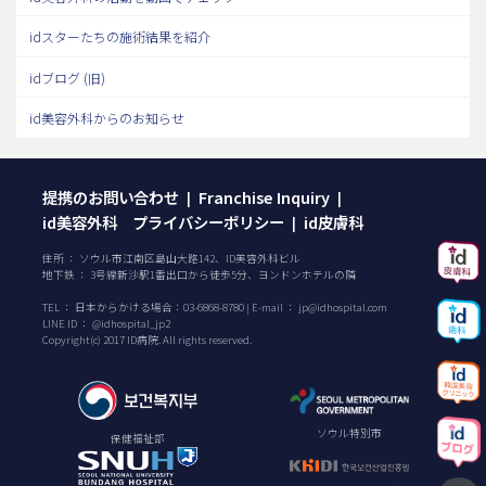
idスターたちの施術結果を紹介
idブログ (旧)
id美容外科からのお知らせ
提携のお問い合わせ
Franchise Inquiry
|
|
id美容外科 プライバシーポリシー
id皮膚科
|
住所 ： ソウル市江南区島山大路142、ID美容外科ビル
地下鉄 ： 3号線新沙駅1番出口から徒歩5分、ヨンドンホテルの隣
TEL ：
日本からかける場合：
03-6868-8780
| E-mail ：
jp@idhospital.com
LINE ID ： @idhospital_jp2
Copyright(c) 2017 ID病院. All rights reserved.
ソウル特別市
保健福祉部