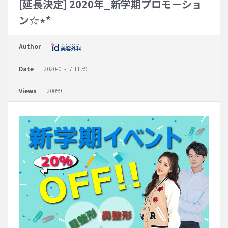
[延長決定] 2020年_新学期プロモーショ
ン☆⋆*
脂肪吸引 (大容量)
メンズ整形
Author
idリアルストーリー
Date
2020-01-17 11:59
idニュース
病院紹介
Views
20059
安全整形
料金一覧
ご相談のお問い合わせ