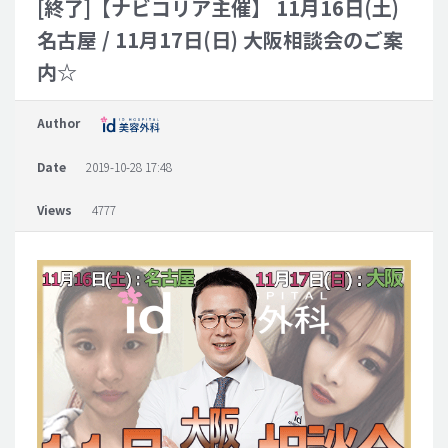
[終了]【ナビコリア主催】 11月16日(土)
名古屋 / 11月17日(日) 大阪相談会のご案
脂肪吸引 (大容量)
内☆
メンズ整形
idリアルストーリー
Author
idニュース
Date
2019-10-28 17:48
病院紹介
安全整形
Views
4777
料金一覧
ご相談のお問い合わせ