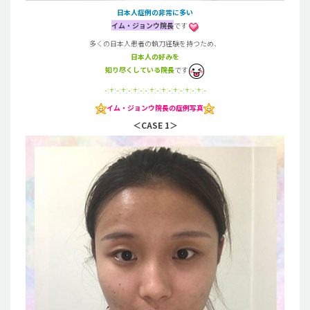
日本人症例の非常に多い
イム・ジョンウ院長
です
多くの日本人患者の執刀経験を持つため、
日本人の好みを
知り尽くしている院長
です
-:+:-:+:-:+:-:-:+:-:+:-:+:-:+:-:+:-
イム・ジョンウ院長の症例写真
＜CASE 1＞