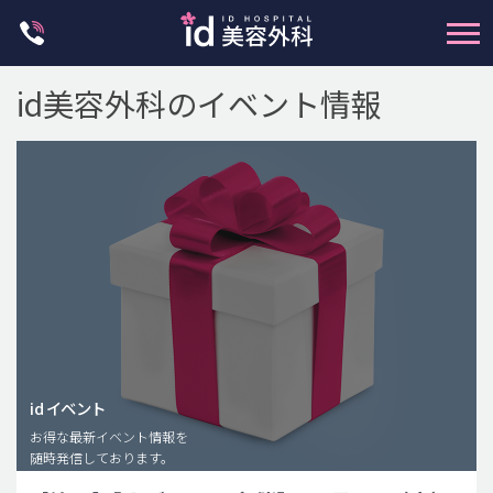
Skip
to
content
id美容外科のイベント情報
輪郭整形
両顎手術
鼻整形
二重・目元整形
id イベント
脂肪注入(アンチエイジング)
お得な最新イベント情報を
豊胸手術・バストアップ
随時発信しております。
プチ整形