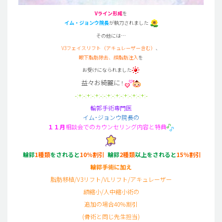
Vライン形成
を
イム・ジョンウ院長
が執刀されました
その他には…
V3フェイスリフト（アキュレーザー含む）
、
眼下脂肪除去、顔脂肪注入
を
お受けになられました
益々お綺麗に
！
-:+:-:+:-:+:-:-:+:-:+:-:+:-:+:-:+:-
輪郭手術専門医
イム･ジョンウ院長の
１１月
相談会でのカウンセリング内容と特典
輪郭
1種類
をされると
10％割引
輪郭
2種類
以上をされると
15％割引
輪郭手術に加え
脂肪移植/V3リフト/VLリフト/アキュレーザー
額縮小/人中縮小術の
追加の場合40％割引
(骨術と同じ先生担当)