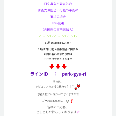
目や鼻など骨以外の
骨術先生担当不可能の手術の
追加の場合
10％割引
（各箇所の専門医指名）
-:+:-:+:-:+:-:-:+:-:+:-:+:-:+:-:+:-
11月16日(土) 名古屋 /
11月17日(日) 大阪相談会に関する
お問い合わせやご予約は
ナビコリアのラインまで
ラインID ： park-gyu-ri
その他、
ナビコリアのお得な特典も？！？
予約人数には限りがございますので
ご予約はお早めに！
皆様のご応募、
どしどしお待ちしております
☆