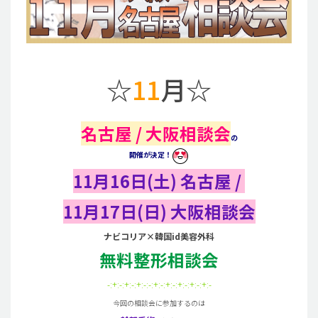
☆
11
月☆
名古屋 /
大阪相談会
の
開催が決定！
11月16日(土) 名古屋 /
11月17日(日) 大阪相談会
ナビコリア×韓国id美容外科
無料整形相談会
-:+:-:+:-:+:-:-:+:-:+:-:+:-:+:-:+:-
今回の相談会に参加するのは