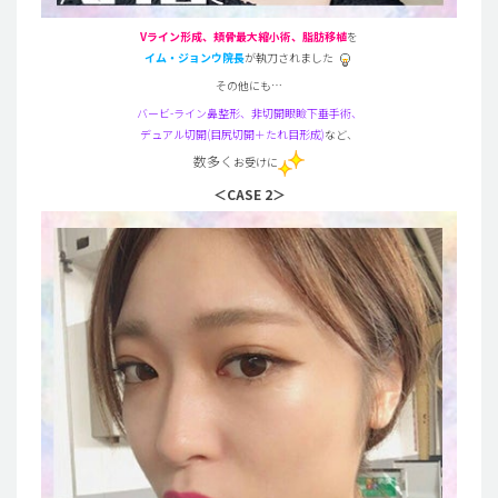
Vライン形成、頬骨最大縮小術、脂肪移植
を
イム・ジョンウ院長
が執刀されました
その他にも…
バービ-ライン鼻整形、非切開眼瞼下垂手術、
デュアル切開(目尻切開＋たれ目形成)
など、
数多く
お受けに
＜CASE 2＞