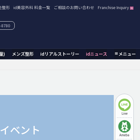
全整形
id美容外科 料金一覧
ご相談のお問い合わせ
Franchise Inquiry
-8780
量)
メンズ整形
idリアルストーリー
idニュース
メニュー
Line
d イベント
Ameba