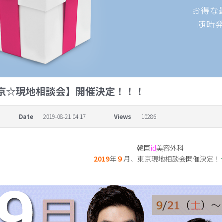
お得な
随時
東京☆現地相談会】開催決定！！！
Date
2019-08-21 04:17
Views
10286
韓国
id
美容外科
2019
年
９
月、東京現地相談会開催決定！