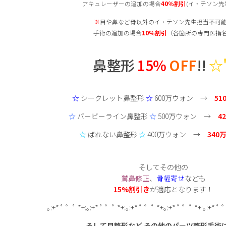
アキュレーザーの追加の場合
40
％割引
(イ・テソン先
※
目や鼻など骨以外のイ・テソン先生担当不可
手術の追加の場合
10
％割引
（各箇所の専門医指
鼻整形
15%
OFF
!!
☆"
☆
シークレット鼻整形
☆
600万ウォン →
51
☆
バービーライン鼻整形
☆
500万ウォン →
4
☆
ばれない鼻整形
☆
400万ウォン →
340
そしてその他の
鷲鼻修正
、
骨幅寄せ
なども
15%割引き
が適応となります！
｡:+* ﾟ ゜ﾟ *+:｡:+* ﾟ ゜ﾟ *+:｡:+* ﾟ ゜ﾟ *+｡:+* ﾟ ゜ﾟ *+:｡:+* ﾟ 
そして目整形など
その他のパーツ整形手術は