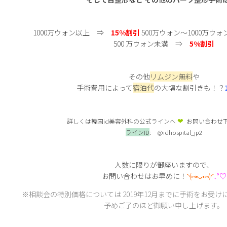
1000万ウォン以上 ⇒
15%割引
500万ウォン～1000万
500 万ウォン未満 ⇒
5%割引
その他
リムジン無料
や
手術費用によって
宿泊代
の大幅な割引きも！？
❤︎
詳しくは韓国id美容外科の公式ラインへ
お問い合わせ
ラインID
: @idhospital_jp2
人数に限りが御座いますので、
お問い合わせはお早めに！
◝(⑅•ᴗ•⑅)◜
..°♡
※相談会の特別価格については
2019年12月までに手術をお受
予めご了のほど御願い申し上げます。