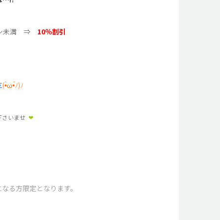
ウォン未満 ⇒
10％割引
Σ
(•̀ω•́ﾉ)ﾉ
下さいませ
❤︎
けになる方限定となります。