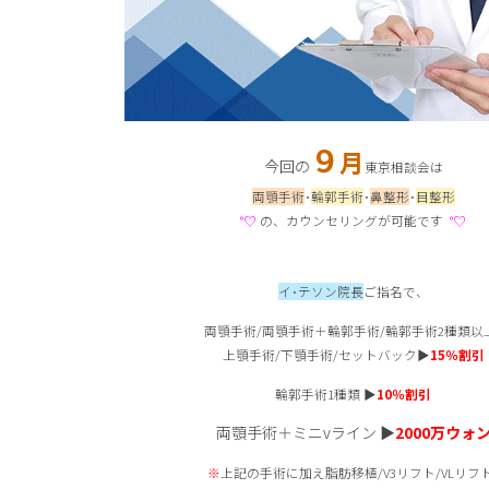
９
月
今回の
東京相談会は
両顎手術
･
輪郭手術
･
鼻整形
･
目整形
°♡
の、カウンセリングが可能です
°♡
イ･テソン院長
ご指名で、
両顎手術/両顎手術＋輪郭手術/輪郭手術2種類以
上顎手術/下顎手術/セットバック▶
15
％割引
輪郭手術1種類 ▶
10
％割引
両顎手術＋ミニvライン ▶
2000
万ウォ
※
上記の手術に加え脂肪移植/V3リフト/VLリフト