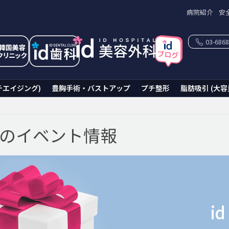
病院紹介
安
03-6868
チエイジング)
豊胸手術・バストアップ
プチ整形
脂肪吸引 (大容
科のイベント情報
i