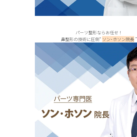
パーツ整形ならお任せ！
鼻整形の技術に圧倒“
ソン･ホソン院長