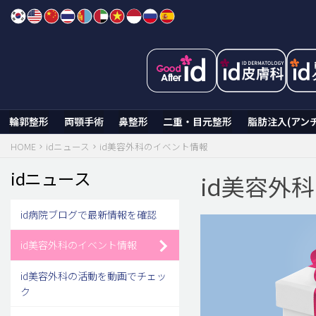
Skip
to
content
輪郭整形
両顎手術
鼻整形
二重・目元整形
脂肪注入(アン
HOME
idニュース
id美容外科のイベント情報
idニュース
id美容外
id病院ブログで最新情報を確認
id美容外科のイベント情報
id美容外科の活動を動画でチェッ
ク