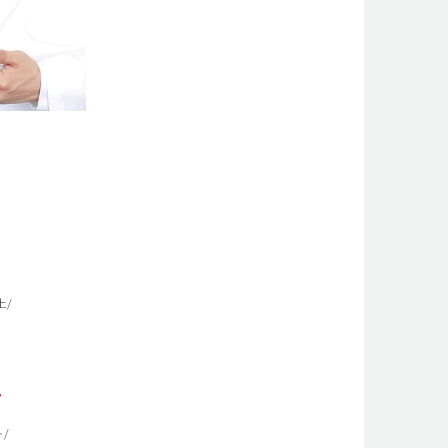
上/
ン
/