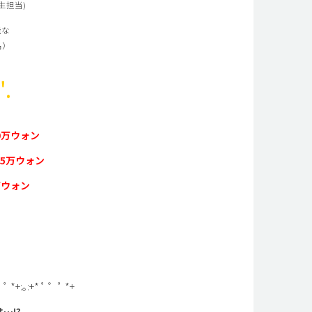
生担当)
能な
名）
.
0万ウォン
25万ウォン
万ウォン
゜ﾟ *+:｡:+* ﾟ ゜ﾟ *+
…!?