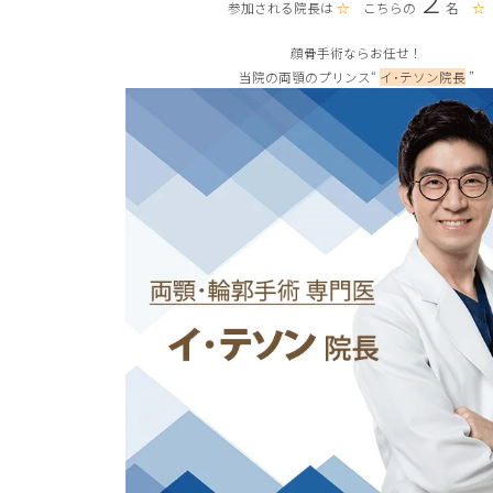
参加される院長は
☆
こちらの
名
☆
顔骨手術ならお任せ！
当院の両顎のプリンス“
イ･テソン院長
”