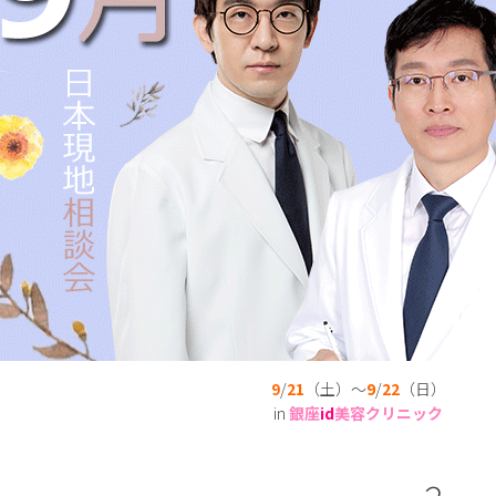
9
/
21
（土）～
9
/
22
（日）
in
銀座
id
美容クリニック
２