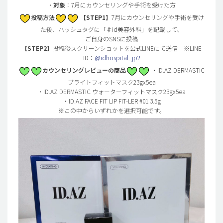
・
対象
：7月にカウンセリングや手術を受けた方
投稿方法
【STEP1】
7月にカウンセリングや手術を受け
た後、ハッシュタグに「♯id美容外科」を記載して、
ご自身のSNSに投稿
【STEP2】
投稿後スクリーンショットを公式LINEにて送信 ※LINE
ID：
@idhospital_jp2
カウンセリングレビューの商品
・ID.AZ DERMASTIC
ブライトフィットマスク23gx5ea
・ID.AZ DERMASTIC ウォーターフィットマスク23gx5ea
・ID.AZ FACE FIT LIP FIT-LER #01 3.5g
※この中からいずれかを選択可能です。