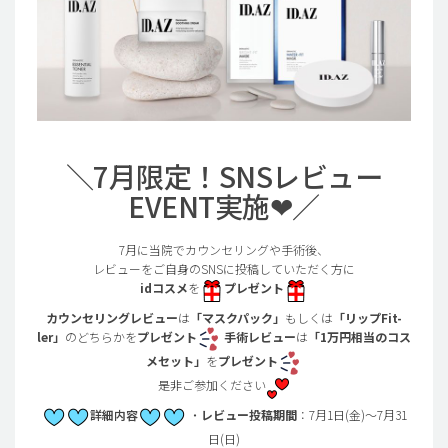
＼7月限定！SNSレビュー
EVENT実施❤／
7月に当院でカウンセリングや手術後、
レビューをご自身のSNSに投稿していただく方に
idコスメ
を
プレゼント
カウンセリングレビュー
は
「マスクパック」
もしくは
「リップFit-
ler」
のどちらかを
プレゼント
手術レビュー
は
「1万円相当のコス
メセット」
を
プレゼント
是非ご参加ください
詳細内容
・
レビュー投稿期間
：7月1日(金)～7月31
日(日)