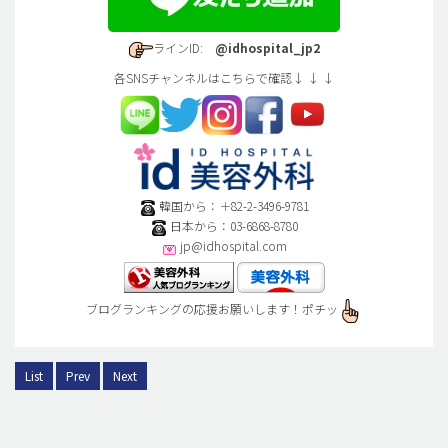
ラインID:
@idhospital_jp2
各SNSチャンネルはこちらで確認↓ ↓ ↓
韓国から：＋82-2-3496-9781
日本から：03-6868-8780
jp@idhospital.com
ブログランキングの応援お願いします！ポチッ
List
Prev
Next