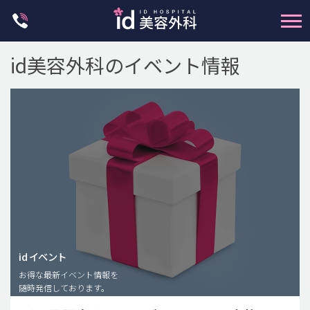
Skip
to
content
id美容外科のイベント情報
輪郭整形
両顎手術
鼻整形
二重・目元整形
id イベント
脂肪注入(アンチエイジング)
お得な最新イベント情報を
豊胸手術・バストアップ
随時発信しております。
プチ整形