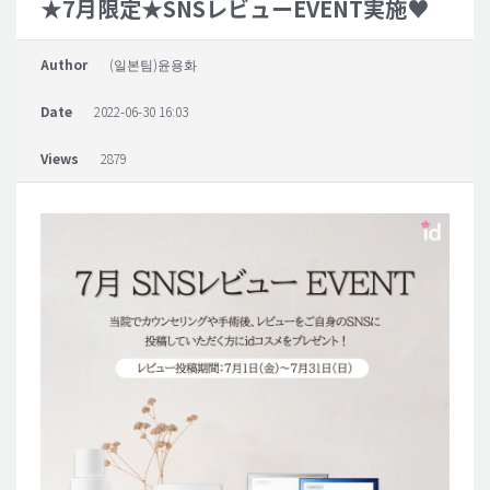
★7月限定★SNSレビューEVENT実施♥
脂肪吸引 (大容量)
Author
(일본팀)윤용화
メンズ整形
Date
2022-06-30 16:03
idリアルストーリー
idニュース
Views
2879
病院紹介
安全整形
料金一覧
ご相談のお問い合わせ