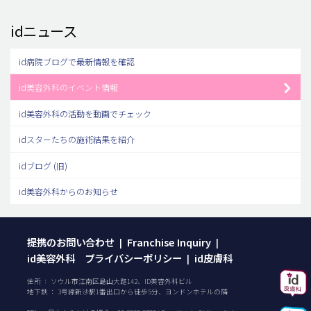
idニュース
id病院ブログで最新情報を確認
id美容外科のイベント情報
id美容外科の活動を動画でチェック
idスターたちの施術結果を紹介
idブログ (旧)
id美容外科からのお知らせ
提携のお問い合わせ
Franchise Inquiry
|
|
id美容外科 プライバシーポリシー
id皮膚科
|
住所 ： ソウル市江南区島山大路142、ID美容外科ビル
地下鉄 ： 3号線新沙駅1番出口から徒歩5分、ヨンドンホテルの隣