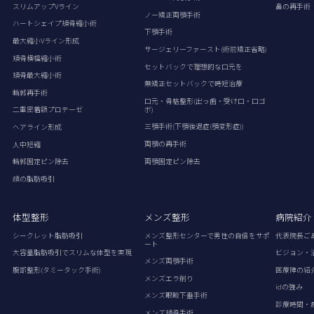
スリムアップVライン
鼻の再手術
ノー矯正両顎手術
ハートシェイプ頬骨縮小術
下顎手術
最大縮小Vライン形成
サージェリーファースト(術前矯正省略)
頬骨横幅縮小術
セットバックで理想的な口元を
頬骨最大縮小術
無矯正セットバックで時短治療
輪郭再手術
口元・骨格整形(出っ歯・受け口・口ゴ
ボ)
二重密着額プロテーゼ
三顎手術(下顎後退症(顎変形症))
ヘアライン形成
両顎の再手術
人中短縮
両顎固定ピン除去
輪郭固定ピン除去
顔の脂肪吸引
体型整形
メンズ整形
病院紹介
シークレット脂肪吸引
メンズ整形センターで男性の自信をサポ
代表院長ご
ート
大容量脂肪吸引でスリムな体型を実現
ビジョン・
メンズ両顎手術
腹部整形(タミータック手術)
医療陣の紹
メンズエラ削り
idの強み
メンズ眼瞼下垂手術
診療時間・
メンズ頬骨手術