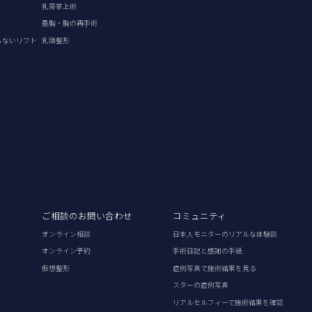
乳房挙上術
豊胸・胸の再手術
らないリフト
乳頭整形
ご相談のお問い合わせ
コミュニティ
オンライン相談
日本人モニターのリアルな体験談
オンライン予約
手術日記と感謝の手紙
仮想整形
症例写真で施術結果を見る
スターの症例写真
リアルセルフィーで施術結果を確認