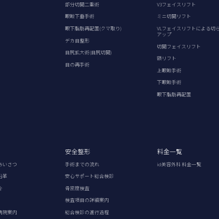
部分切開二重術
V3フェイスリフト
眼瞼下垂手術
ミニ切開リフト
眼下脂肪再配置(クマ取り)
VLフェイスリフトによる切
アップ
デカ目整形
切開フェイスリフト
目尻拡大術(目尻切開)
額リフト
目の再手術
上眼瞼手術
下眼瞼手術
眼下脂肪再配置
安全整形
料金一覧
あいさつ
手術までの流れ
id美容外科 料金一覧
沿革
安心サポート総合検診
介
骨密度検査
検査項目の詳細案内
病院案内
総合検診の進行過程