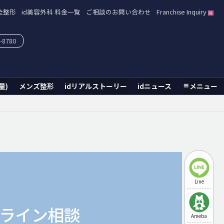
全整形
id美容外科 料金一覧
ご相談のお問い合わせ
Franchise Inquiry
-8780
量)
メンズ整形
idリアルストーリー
idニュース
メニュー
Line
ライン相談
Ameba