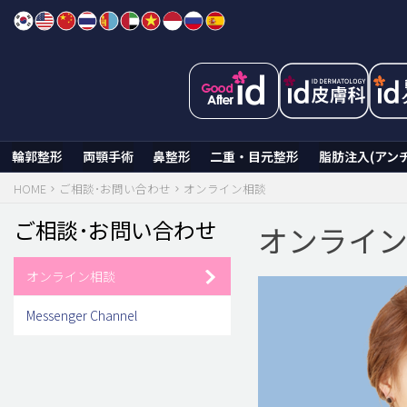
Skip
to
content
輪郭整形
両顎手術
鼻整形
二重・目元整形
脂肪注入(アン
HOME
ご相談･お問い合わせ
オンライン相談
ご相談･お問い合わせ
オンライ
オンライン相談
Messenger Channel