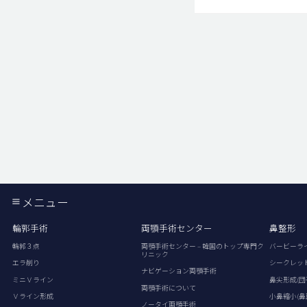
メニュー
輪郭手術
両顎手術センター
鼻整形
輪郭３点
両顎手術センター – 韓国のトップ専門ク
バービーラ
リニック
エラ削り
シークレッ
ナビゲーション両顎手術
ミニＶライン
鼻尖形成(団
両顎手術について
Ｖライン形成
小鼻縮小(鼻
ノータイ両顎手術