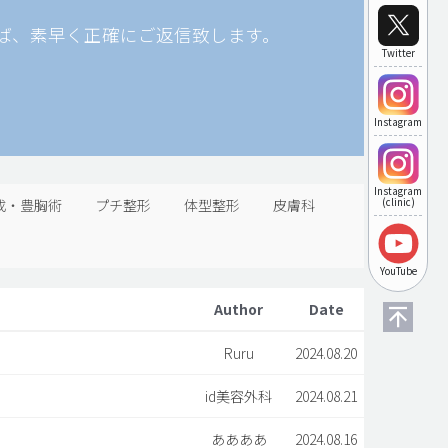
ば、素早く正確にご返信致します。
Twitter
Instagram
Instagram
成・豊胸術
プチ整形
体型整形
皮膚科
(clinic)
YouTube
Author
Date
Ruru
2024.08.20
id美容外科
2024.08.21
ああああ
2024.08.16