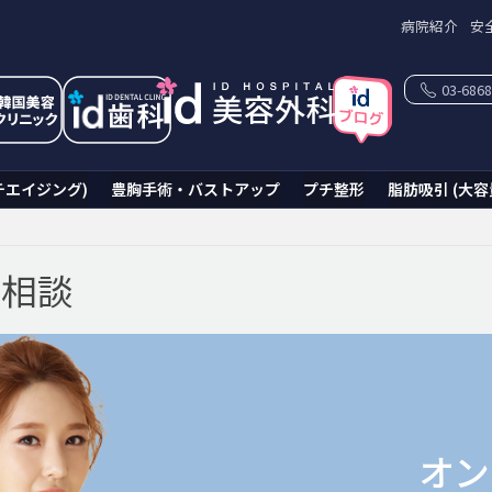
病院紹介
安
03-6868
チエイジング)
豊胸手術・バストアップ
プチ整形
脂肪吸引 (大容
ン相談
オン