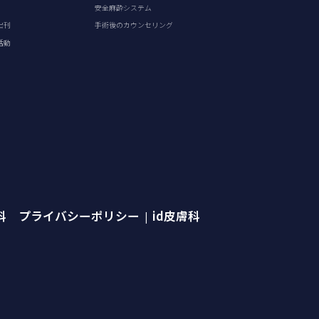
安全麻酔システム
出刊
手術後のカウンセリング
活動
外科 プライバシーポリシー
id皮膚科
|