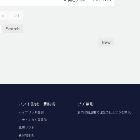
»
Last
Search
New
バスト形成・豊胸術
プチ整形
ハイブリッド豊胸
筋肉収縮注射で理想の仕上がりを実現
アナトミカル型豊胸
乳房リフト
乳房縮小術