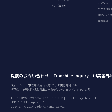
アクセス
メンズ鼻整形
専門教科書
論文、研究
国家認証
提携のお問い合わせ
Franchise Inquiry
id美容
|
|
住所 ： ソウル市江南区島山大路142、ID美容外科ビル
地下鉄 ： 3号線新沙駅1番出口から徒歩5分、ヨンドンホテルの隣
TEL ：
日本からかける場合：03-6868-8780 | E-mail ：
jp@idhospital.com
LINE ID ： @idhospital_jp2
Copyright(c) 2017 ID病院. All rights reserved.