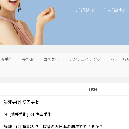
ご質問をご記入頂けれ
両顎手術
鼻整形
目の整形
アンチエイジング
バスト形
Title
[輪郭手術]
除去手術
[輪郭手術]
Re:除去手術
[輪郭手術]
輪郭３点、抜糸のみ日本の病院でできるか？