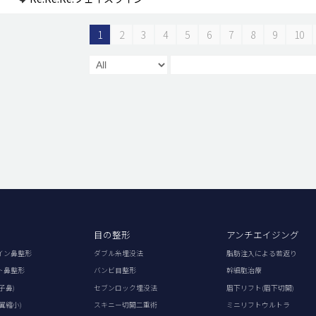
1
2
3
4
5
6
7
8
9
10
目の整形
アンチエイジング
イン鼻整形
ダブル糸埋没法
脂肪注入による若返り
ト鼻整形
バンビ目整形
幹細胞治療
子鼻)
セブンロック埋没法
眉下リフト(眉下切開)
翼縮小)
スキニー切開二重術
ミニリフトウルトラ