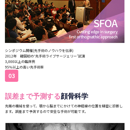
シンポジウム開催(先手術のノウハウを伝承)
2012年 韓国初の‘先手術ライブサージェリー’試演
3,000以上の臨床例
95％以上の高い先手術率
03
誤差まで予測する
顔骨科学
先端の機械を使って、顎から脳までにかけての神経線の位置を精密に診断し
ます。誤差まで予測するので安全な手術が可能です。