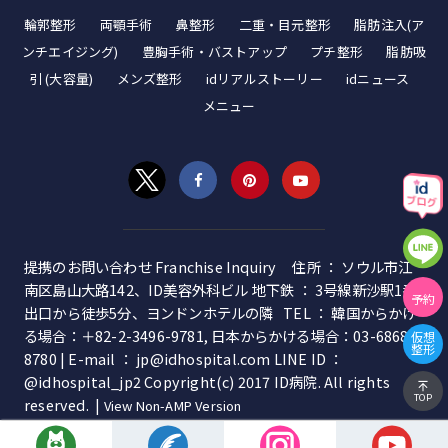
輪郭整形
両顎手術
鼻整形
二重・目元整形
脂肪注入(ア
ンチエイジング)
豊胸手術・バストアップ
プチ整形
脂肪吸
引 (大容量)
メンズ整形
idリアルストーリー
idニュース
メニュー
提携のお問い合わせ Franchise Inquiry 住所 ： ソウル市江
南区島山大路142、ID美容外科ビル 地下鉄 ： 3号線新沙駅1番
予約
出口から徒歩5分、ヨンドンホテルの隣 TEL ： 韓国からかけ
る場合：＋82-2-3496-9781, 日本からかける場合：03-6868-
仮想
整形
8780 | E-mail ： jp@idhospital.com LINE ID ：
@idhospital_jp2 Copyright(c) 2017 ID病院. All rights
TOP
reserved. |
View Non-AMP Version