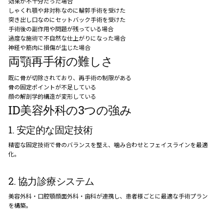
効果が不十分だった場合
しゃくれ顎や非対称なのに輪郭手術を受けた
突き出し口なのにセットバック手術を受けた
手術後の副作用や問題が残っている場合
過度な施術で不自然な仕上がりになった場合
神経や筋肉に損傷が生じた場合
両顎再手術の難しさ
既に骨が切除されており、再手術の制限がある
骨の固定ポイントが不足している
顔の解剖学的構造が変形している
ID美容外科の3つの強み
1. 安定的な固定技術
精密な固定技術で骨のバランスを整え、噛み合わせとフェイスラインを最適
化。
2. 協力診療システム
美容外科・口腔顎顔面外科・歯科が連携し、患者様ごとに最適な手術プラン
を構築。