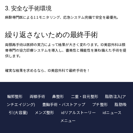
3. 安全な手術環境
麻酔専門医による1:1モニタリング、応急システム完備で安全を最優先。
繰り返さないための最終手術
両顎再手術は医師の実力によって結果が大きく変わります。ID美容外科は顔
骨専門の協力診療システムを導入し、審美性と機能性を兼ね備えた手術を提
供します。
確実な結果を求めるなら、ID美容外科で最終手術を！
輪郭整形
両顎手術
鼻整形
二重・目元整形
脂肪注入(ア
ンチエイジング)
豊胸手術・バストアップ
プチ整形
脂肪吸
引 (大容量)
メンズ整形
idリアルストーリー
idニュース
メニュー