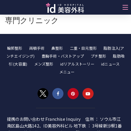
両顎手術センター – 韓国のトップ
専門クリニック
輪郭整形
両顎手術
鼻整形
二重・目元整形
脂肪注入(ア
ンチエイジング)
豊胸手術・バストアップ
プチ整形
脂肪吸
引 (大容量)
メンズ整形
idリアルストーリー
idニュース
メニュー
提携のお問い合わせ Franchise Inquiry 住所 ： ソウル市江
南区島山大路142、ID美容外科ビル 地下鉄 ： 3号線新沙駅1番