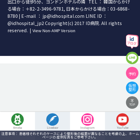
出口から徒歩5分、ヨンドンホテルの隣 TEL ： 韓国からかけ
る場合：＋82-2-3496-9781, 日本からかける場合：03-6868-
8780 | E-mail ： jp@idhospital.com LINE ID ：
@idhospital_jp2 Copyright(c) 2017 ID病院. All rights
reserved. |
View Non-AMP Version
予約
仮想
整形
TOP
Ameba
Livedoor
Instagram
YouTube
注意事項： 患者様それぞれのケースにより整形後の結果が異なることを考慮の上、ホーム
ページの 症例写真をご参考下さい。