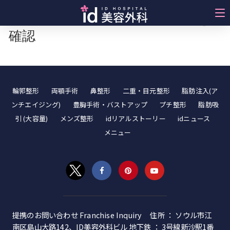
口コミ・レビューで患者様の声を
確認
輪郭整形
両顎手術
鼻整形
二重・目元整形
脂肪注入(ア
ンチエイジング)
豊胸手術・バストアップ
プチ整形
脂肪吸
引 (大容量)
メンズ整形
idリアルストーリー
idニュース
メニュー
提携のお問い合わせ Franchise Inquiry 住所 ： ソウル市江
南区島山大路142、ID美容外科ビル 地下鉄 ： 3号線新沙駅1番