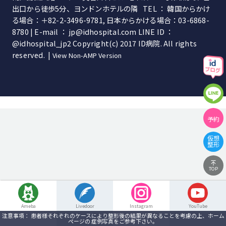
出口から徒歩5分、ヨンドンホテルの隣 TEL ： 韓国からかけ
る場合：＋82-2-3496-9781, 日本からかける場合：03-6868-
8780 | E-mail ： jp@idhospital.com LINE ID ：
@idhospital_jp2 Copyright(c) 2017 ID病院. All rights
reserved. |
View Non-AMP Version
予約
仮想
整形
TOP
Ameba
Livedoor
Instagram
YouTube
注意事項： 患者様それぞれのケースにより整形後の結果が異なることを考慮の上、ホーム
ページの 症例写真をご参考下さい。