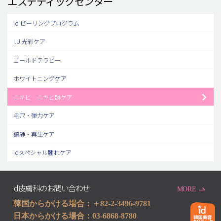
エステティックセンター
id ピーリングプログラム
I.U 光彩ケア
ゴールドテラピー
ホワイトニングケア
ニキビ · ニキビ跡ケア
毛穴・弾力ケア
鎮静・再生ケア
idスペシャル腫れケア
id皮膚科のお問い合わせ
MORE
韓国からかける場合：＋82-2-3496-9781
日本からかける場合：03-6868-8780