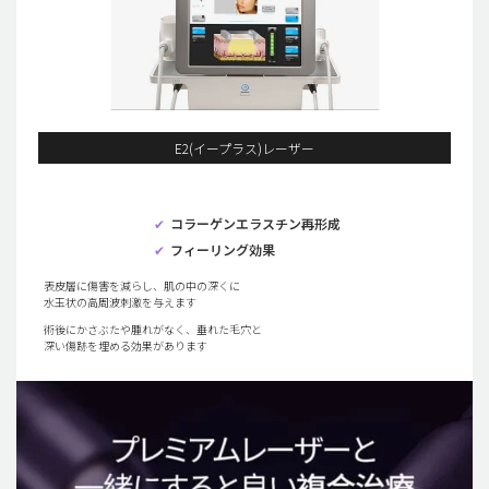
E2(イープラス)レーザー
✔
コラーゲンエラスチン再形成
✔
フィーリング効果
表皮層に傷害を減らし、肌の中の深くに
水玉状の高周波刺激を与えます
術後にかさぶたや腫れがなく、垂れた毛穴と
深い傷跡を埋める効果があります