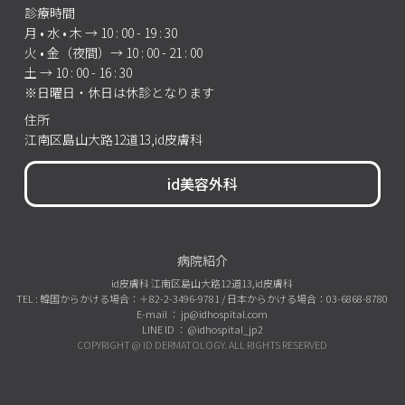
診療時間
月 • 水 • 木 → 10 : 00 - 19 : 30
火 • 金（夜間）→ 10 : 00 - 21 : 00
土 → 10 : 00 - 16 : 30
※日曜日・休日は休診となります
住所
江南区島山大路12道13,id皮膚科
id美容外科
病院紹介
id皮膚科 江南区島山大路12道13,id皮膚科
TEL : 韓国からかける場合：＋82-2-3496-9781 / 日本からかける場合：03-6868-8780
E-mail ： jp@idhospital.com
LINE ID ： @idhospital_jp2
COPYRIGHT @ ID DERMATOLOGY. ALL RIGHTS RESERVED