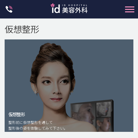
Skip
to
content
仮想整形
輪郭整形
両顎手術
鼻整形
二重・目元整形
仮想整形
脂肪注入(アンチエイジング)
整形前に仮想整形を通して
豊胸手術・バストアップ
整形後の姿を体験してみて下さい。
プチ整形