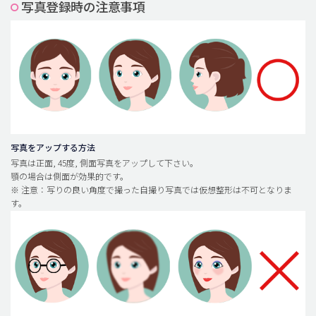
写真登録時の注意事項
脂肪吸引 (大容量)
メンズ整形
idリアルストーリー
idニュース
病院紹介
安全整形
写真をアップする方法
写真は正面, 45度, 側面写真をアップして下さい。
料金一覧
顎の場合は側面が効果的です。
※ 注意：写りの良い角度で撮った自撮り写真では仮想整形は不可となりま
ご相談のお問い合わせ
す。