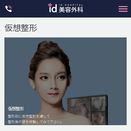
Skip
to
content
仮想整形
輪郭整形
両顎手術
鼻整形
二重・目元整形
仮想整形
脂肪注入(アンチエイジング)
整形前に仮想整形を通して
豊胸手術・バストアップ
整形後の姿を体験してみて下さい。
プチ整形