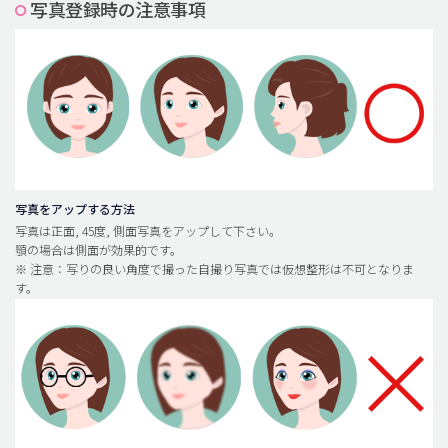
写真登録時の注意事項
脂肪吸引 (大容量)
メンズ整形
idリアルストーリー
idニュース
病院紹介
安全整形
写真をアップする方法
写真は正面, 45度, 側面写真をアップして下さい。
料金一覧
顎の場合は側面が効果的です。
※ 注意：写りの良い角度で撮った自撮り写真では仮想整形は不可となりま
ご相談のお問い合わせ
す。