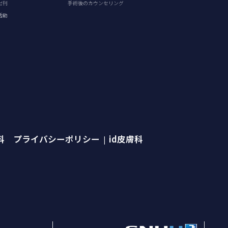
出刊
手術後のカウンセリング
活動
外科 プライバシーポリシー
id皮膚科
|