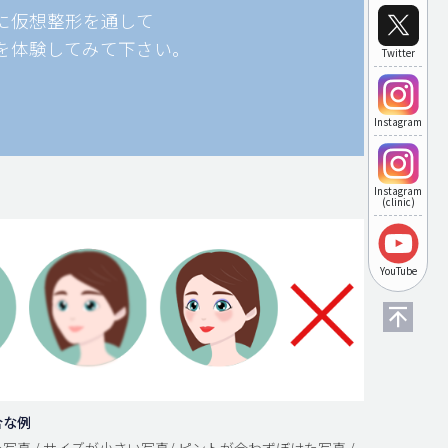
に仮想整形を通して
を体験してみて下さい。
Twitter
Instagram
Instagram
(clinic)
YouTube
合な例
写真 / サイズが小さい写真/ ピントが合わずぼけた写真 /