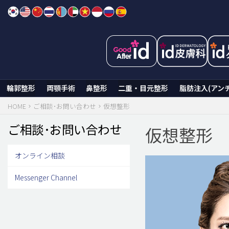
Skip
to
content
輪郭整形
両顎手術
鼻整形
二重・目元整形
脂肪注入(アン
HOME
ご相談･お問い合わせ
仮想整形
ご相談･お問い合わせ
仮想整形
オンライン相談
Messenger Channel