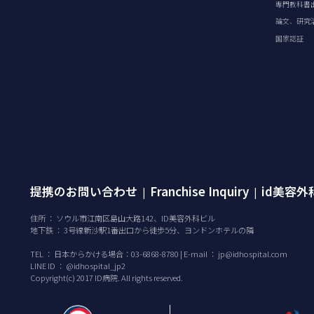
専門教科書
論文、研究
国家認証
提携のお問い合わせ
Franchise Inquiry
id美容
|
|
住所 ： ソウル市江南区島山大路142、ID美容外科ビル
地下鉄 ： 3号線新沙駅1番出口から徒歩5分、ヨンドンホテルの隣
TEL ：
日本からかける場合：03-6868-8780 | E-mail ：
jp@idhospital.com
LINE ID ： @idhospital_jp2
Copyright(c) 2017 ID病院. All rights reserved.