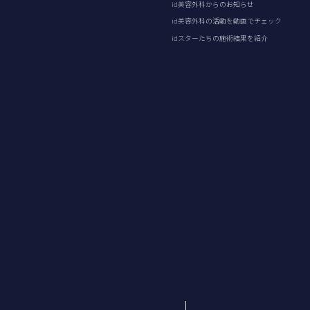
id美容外科からのお知らせ
id美容外科の活動を動画でチェック
idスターたちの施術結果を紹介