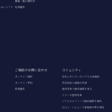
豊胸・胸の再手術
らないリフト
乳頭整形
ご相談のお問い合わせ
コミュニティ
オンライン相談
日本人モニターのリアルな体験談
オンライン予約
手術日記と感謝の手紙
仮想整形
症例写真で施術結果を見る
スターの症例写真
リアルセルフィーで施術結果を確認
口コミ・レビューで患者様の声を確認