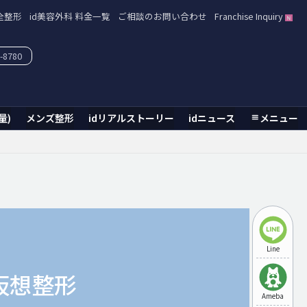
全整形
id美容外科 料金一覧
ご相談のお問い合わせ
Franchise Inquiry
-8780
量)
メンズ整形
idリアルストーリー
idニュース
メニュー
Line
仮想整形
Ameba