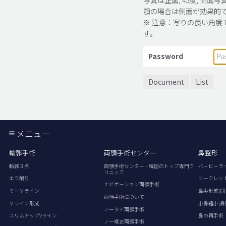
顎の場合は側面が効果的
※ 注意：写りの良い角度
す。
Password
Document
List
メニュー
輪郭手術
両顎手術センター
鼻整形
輪郭３点
両顎手術センター – 韓国のトップ専門ク
バービーラ
リニック
エラ削り
シークレッ
ナビゲーション両顎手術
ミニＶライン
鼻尖形成(団
両顎手術について
Ｖライン形成
小鼻縮小(鼻
ノータイ両顎手術
スリムアップVライン
鼻の再手術
ノー矯正両顎手術