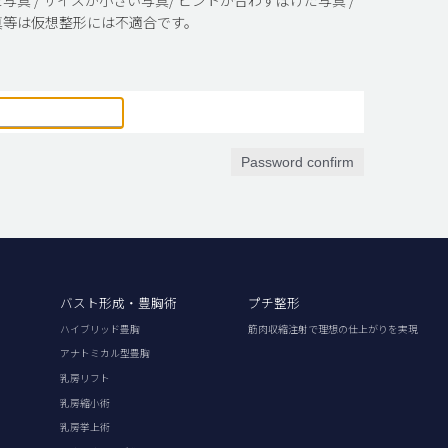
真等は仮想整形には不適合です。
Password confirm
バスト形成・豊胸術
プチ整形
ハイブリッド豊胸
筋肉収縮注射で理想の仕上がりを実現
アナトミカル型豊胸
乳房リフト
乳房縮小術
乳房挙上術