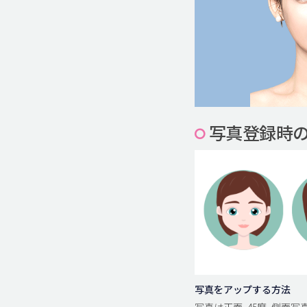
写真登録時
写真をアップする方法
写真は正面, 45度, 側