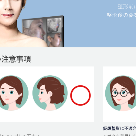
整形前
整形後の姿
の注意事項
仮想整形に不適
面写真をアップして下さい。
メガネを着用した