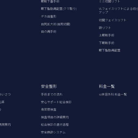
眼瞼下垂手術
ミニ切開リフト
眼下脂肪再配置(クマ取り)
VLフェイスリフトによる切
アップ
デカ目整形
切開フェイスリフト
目尻拡大術(目尻切開)
額リフト
目の再手術
上眼瞼手術
下眼瞼手術
眼下脂肪再配置
安全整形
料金一覧
あいさつ
手術までの流れ
id美容外科 料金一覧
沿革
安心サポート総合検診
介
骨密度検査
検査項目の詳細案内
病院案内
総合検診の進行過程
安全麻酔システム