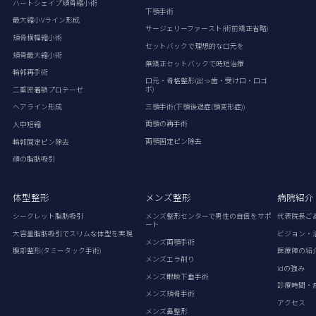
ハートシェイプ頬骨縮小術
下顎手術
最大縮小Vライン形成
サージェリーファースト(術前矯正省略)
頬骨横幅縮小術
セットバックで理想的な口元を
頬骨最大縮小術
無矯正セットバックで時短治療
輪郭再手術
口元・骨格整形(出っ歯・受け口・口ゴ
ボ)
二重密着額プロテーゼ
三顎手術(下顎後退症(顎変形症))
ヘアライン形成
両顎の再手術
人中短縮
両顎固定ピン除去
輪郭固定ピン除去
顔の脂肪吸引
体型整形
メンズ整形
病院紹介
シークレット脂肪吸引
メンズ整形センターで男性の自信をサポ
代表院長ご
ート
大容量脂肪吸引でスリムな体型を実現
ビジョン・
メンズ両顎手術
腹部整形(タミータック手術)
医療陣の紹
メンズエラ削り
idの強み
メンズ眼瞼下垂手術
診療時間・
メンズ頬骨手術
アクセス
メンズ鼻整形