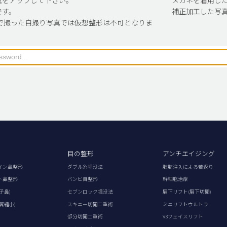
です。
補正加工した写
で撮った自撮り写真では仮想整形は不可となりま
目の整形
アンチエイジング
イン鼻整形
ダブル糸埋没法
脂肪注入による若返り
ト鼻整形
バンビ目整形
幹細胞治療
子鼻)
セブンロック埋没法
眉下リフト(眉下切開)
翼縮小)
スキニー切開二重術
ミニリフトウルトラ
部分切開二重術
V3フェイスリフト