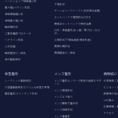
ハートシェイプ頬骨縮小術
下顎手術
最大縮小Vライン形成
サージェリーファースト(術前矯正省略)
頬骨横幅縮小術
セットバックで理想的な口元を
頬骨最大縮小術
無矯正セットバックで時短治療
輪郭再手術
口元・骨格整形(出っ歯・受け口・口ゴ
ボ)
二重密着額プロテーゼ
三顎手術(下顎後退症(顎変形症))
ヘアライン形成
両顎の再手術
人中短縮
両顎固定ピン除去
輪郭固定ピン除去
顔の脂肪吸引
体型整形
メンズ整形
病院紹介
シークレット脂肪吸引
メンズ整形センターで男性の自信をサポ
代表院長ご
ート
大容量脂肪吸引でスリムな体型を実現
ビジョン・
メンズ両顎手術
腹部整形(タミータック手術)
医療陣の紹
メンズエラ削り
idの強み
メンズ眼瞼下垂手術
診療時間・
メンズ頬骨手術
アクセス
メンズ鼻整形