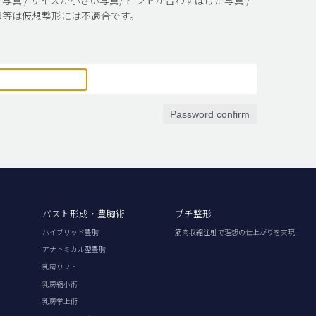
真等は仮想整形には不適合です。
Password confirm
バスト形成・豊胸術
プチ整形
ハイブリッド豊胸
筋肉収縮注射で理想の仕上がりを実現
アナトミカル型豊胸
乳房リフト
乳房縮小術
乳房挙上術