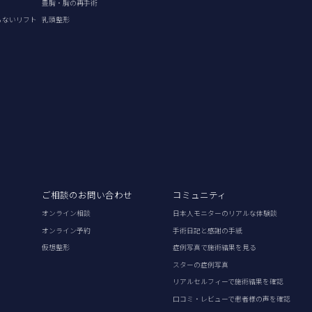
豊胸・胸の再手術
らないリフト
乳頭整形
ご相談のお問い合わせ
コミュニティ
オンライン相談
日本人モニターのリアルな体験談
オンライン予約
手術日記と感謝の手紙
仮想整形
症例写真で施術結果を見る
スターの症例写真
リアルセルフィーで施術結果を確認
口コミ・レビューで患者様の声を確認