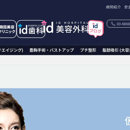
病院紹介
安
03-6868
チエイジング)
豊胸手術・バストアップ
プチ整形
脂肪吸引 (大容