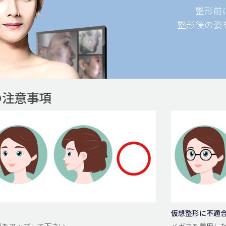
整形前
整形後の姿
の注意事項
仮想整形に不適
面写真をアップして下さい。
メガネを着用した