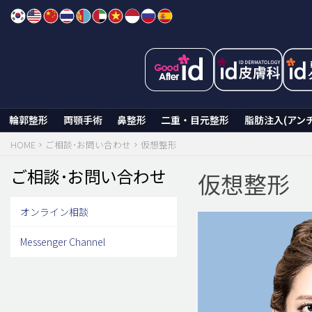
Skip
to
content
輪郭整形
両顎手術
鼻整形
二重・目元整形
脂肪注入(アン
HOME
ご相談･お問い合わせ
仮想整形
ご相談･お問い合わせ
仮想整形
オンライン相談
Messenger Channel