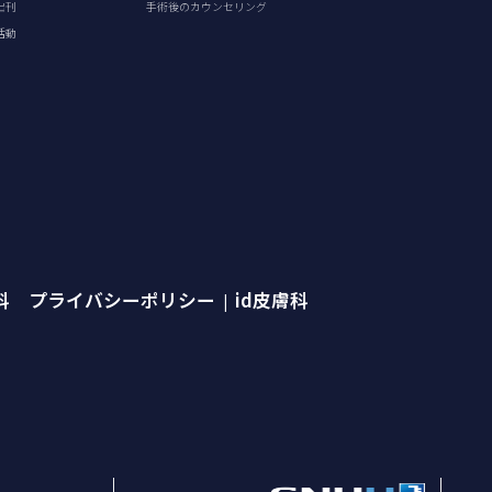
出刊
手術後のカウンセリング
活動
外科 プライバシーポリシー
id皮膚科
|