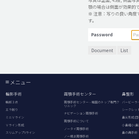
顎の場合は側面が効果的
※ 注意：写りの良い角度
す。
Password
Document
List
メニュー
輪郭手術
両顎手術センター
鼻整形
輪郭３点
両顎手術センター – 韓国のトップ専門ク
バービーラ
リニック
エラ削り
シークレッ
ナビゲーション両顎手術
ミニＶライン
鼻尖形成(団
両顎手術について
Ｖライン形成
小鼻縮小(鼻
ノータイ両顎手術
スリムアップVライン
鼻の再手術
ノー矯正両顎手術