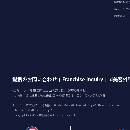
専門教科書
論文、研究
国家認証
提携のお問い合わせ
Franchise Inquiry
id美容
|
|
住所 ： ソウル市江南区島山大路142、ID美容外科ビル
地下鉄 ： 3号線新沙駅1番出口から徒歩5分、ヨンドンホテルの隣
TEL ：
日本からかける場合：03-6868-8780 | E-mail ：
jp@idhospital.com
LINE ID ： @idhospital_jp2
Copyright(c) 2017 ID病院. All rights reserved.