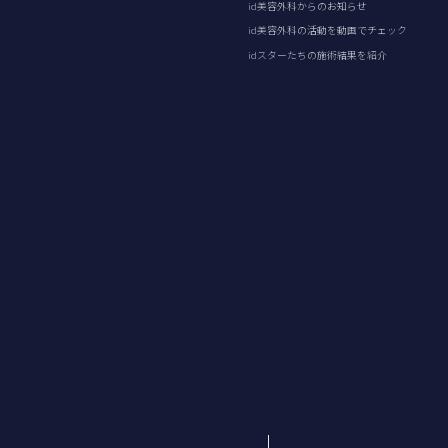
id美容外科からのお知らせ
id美容外科の活動を動画でチェック
idスターたちの施術結果を紹介