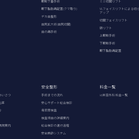
眼瞼下垂手術
ミニ切開リフト
眼下脂肪再配置(クマ取り)
VLフェイスリフトによる切
アップ
デカ目整形
切開フェイスリフト
目尻拡大術(目尻切開)
額リフト
目の再手術
上眼瞼手術
下眼瞼手術
眼下脂肪再配置
安全整形
料金一覧
あいさつ
手術までの流れ
id美容外科 料金一覧
沿革
安心サポート総合検診
介
骨密度検査
検査項目の詳細案内
病院案内
総合検診の進行過程
安全麻酔システム