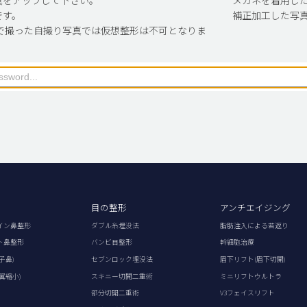
です。
補正加工した写
で撮った自撮り写真では仮想整形は不可となりま
目の整形
アンチエイジング
イン鼻整形
ダブル糸埋没法
脂肪注入による若返り
ト鼻整形
バンビ目整形
幹細胞治療
子鼻)
セブンロック埋没法
眉下リフト(眉下切開)
翼縮小)
スキニー切開二重術
ミニリフトウルトラ
部分切開二重術
V3フェイスリフト