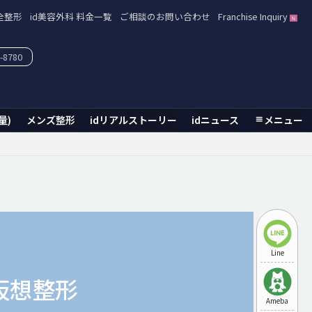
全整形
id美容外科 料金一覧
ご相談のお問い合わせ
Franchise Inquiry
-8780
量)
メンズ整形
idリアルストーリー
idニュース
メニュー
Line
仮想整形
Ameba