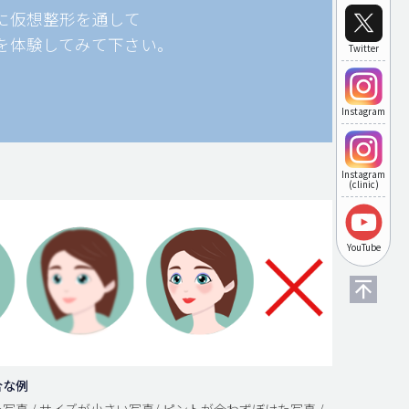
に仮想整形を通して
を体験してみて下さい。
Twitter
Instagram
Instagram
(clinic)
YouTube
合な例
写真 / サイズが小さい写真/ ピントが合わずぼけた写真 /