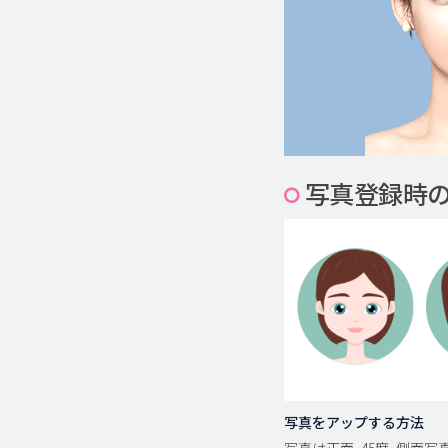
写真登録時
写真をアップする方法
写真は正面, 45度, 側