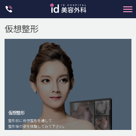
Skip
to
content
仮想整形
輪郭整形
両顎手術
鼻整形
二重・目元整形
仮想整形
脂肪注入(アンチエイジング)
整形前に仮想整形を通して
豊胸手術・バストアップ
整形後の姿を体験してみて下さい。
プチ整形