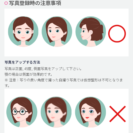
写真登録時の注意事項
脂肪吸引 (大容量)
メンズ整形
idリアルストーリー
idニュース
病院紹介
安全整形
写真をアップする方法
写真は正面, 45度, 側面写真をアップして下さい。
料金一覧
顎の場合は側面が効果的です。
※ 注意：写りの良い角度で撮った自撮り写真では仮想整形は不可となりま
ご相談のお問い合わせ
す。