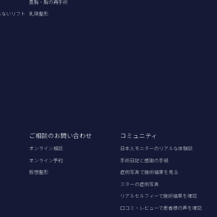
豊胸・胸の再手術
らないリフト
乳頭整形
ご相談のお問い合わせ
コミュニティ
オンライン相談
日本人モニターのリアルな体験談
オンライン予約
手術日記と感謝の手紙
仮想整形
症例写真で施術結果を見る
スターの症例写真
リアルセルフィーで施術結果を確認
口コミ・レビューで患者様の声を確認