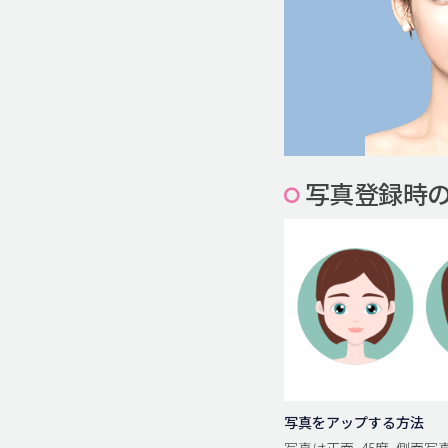
写真登録時
写真をアップする方法
写真は正面, 45度, 側