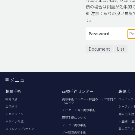
顎の場合は側面が効果的
※ 注意：写りの良い角度
す。
Password
Document
List
メニュー
輪郭手術
両顎手術センター
鼻整形
輪郭３点
両顎手術センター – 韓国のトップ専門ク
バービーラ
リニック
エラ削り
シークレッ
ナビゲーション両顎手術
ミニＶライン
鼻尖形成(団
両顎手術について
Ｖライン形成
小鼻縮小(鼻
ノータイ両顎手術
スリムアップVライン
鼻の再手術
ノー矯正両顎手術