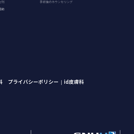
出刊
手術後のカウンセリング
活動
外科 プライバシーポリシー
id皮膚科
|