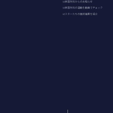
id美容外科からのお知らせ
id美容外科の活動を動画でチェック
idスターたちの施術結果を紹介