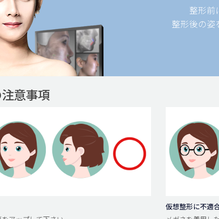
整形前
整形後の姿
の注意事項
仮想整形に不適
面写真をアップして下さい。
メガネを着用した