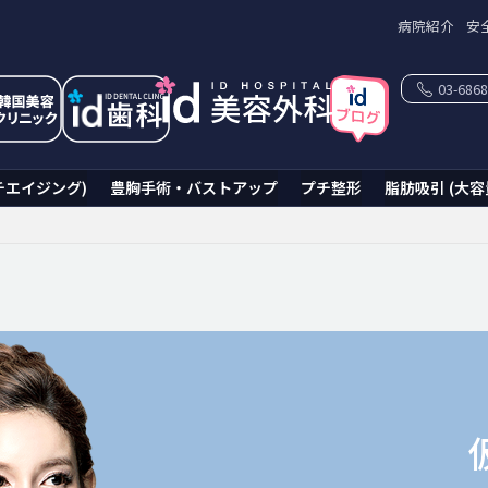
病院紹介
安
03-6868
チエイジング)
豊胸手術・バストアップ
プチ整形
脂肪吸引 (大容