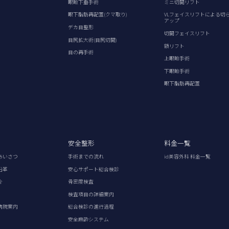
眼瞼下垂手術
ミニ切開リフト
眼下脂肪再配置(クマ取り)
VLフェイスリフトによる切
アップ
デカ目整形
切開フェイスリフト
目尻拡大術(目尻切開)
額リフト
目の再手術
上眼瞼手術
下眼瞼手術
眼下脂肪再配置
安全整形
料金一覧
あいさつ
手術までの流れ
id美容外科 料金一覧
沿革
安心サポート総合検診
介
骨密度検査
検査項目の詳細案内
病院案内
総合検診の進行過程
安全麻酔システム