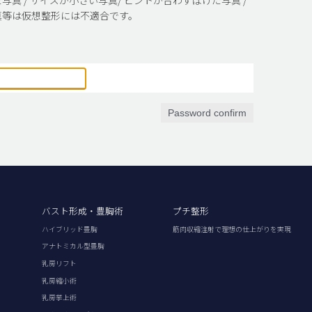
真等は仮想整形には不適合です。
Password confirm
バスト形成・豊胸術
プチ整形
ハイブリッド豊胸
筋肉収縮注射で理想の仕上がりを実現
アナトミカル型豊胸
乳房リフト
乳房縮小術
乳房挙上術