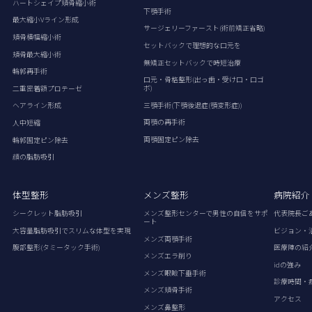
ハートシェイプ頬骨縮小術
下顎手術
最大縮小Vライン形成
サージェリーファースト(術前矯正省略)
頬骨横幅縮小術
セットバックで理想的な口元を
頬骨最大縮小術
無矯正セットバックで時短治療
輪郭再手術
口元・骨格整形(出っ歯・受け口・口ゴ
ボ)
二重密着額プロテーゼ
三顎手術(下顎後退症(顎変形症))
ヘアライン形成
両顎の再手術
人中短縮
両顎固定ピン除去
輪郭固定ピン除去
顔の脂肪吸引
体型整形
メンズ整形
病院紹介
シークレット脂肪吸引
メンズ整形センターで男性の自信をサポ
代表院長ご
ート
大容量脂肪吸引でスリムな体型を実現
ビジョン・
メンズ両顎手術
腹部整形(タミータック手術)
医療陣の紹
メンズエラ削り
idの強み
メンズ眼瞼下垂手術
診療時間・
メンズ頬骨手術
アクセス
メンズ鼻整形