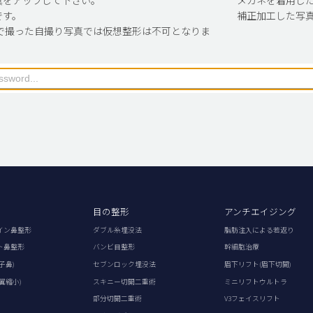
です。
補正加工した写
で撮った自撮り写真では仮想整形は不可となりま
目の整形
アンチエイジング
イン鼻整形
ダブル糸埋没法
脂肪注入による若返り
ト鼻整形
バンビ目整形
幹細胞治療
子鼻)
セブンロック埋没法
眉下リフト(眉下切開)
翼縮小)
スキニー切開二重術
ミニリフトウルトラ
部分切開二重術
V3フェイスリフト