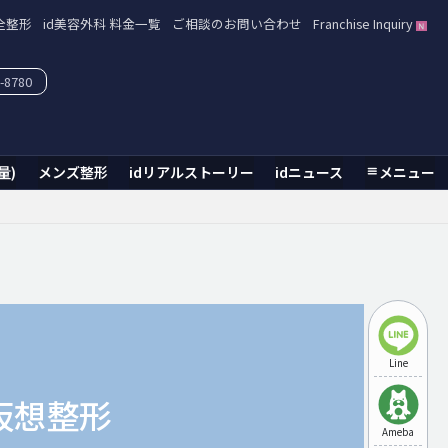
全整形
id美容外科 料金一覧
ご相談のお問い合わせ
Franchise Inquiry
-8780
量)
メンズ整形
idリアルストーリー
idニュース
メニュー
Line
仮想整形
Ameba