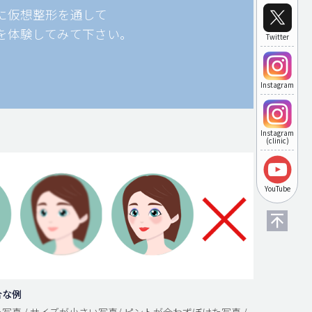
に仮想整形を通して
を体験してみて下さい。
Twitter
Instagram
Instagram
(clinic)
YouTube
合な例
写真 / サイズが小さい写真/ ピントが合わずぼけた写真 /