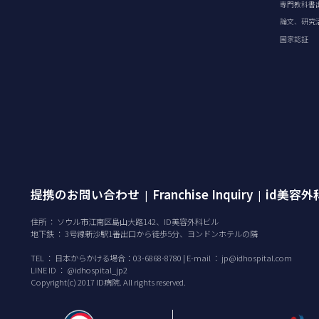
専門教科書
論文、研究
国家認証
提携のお問い合わせ
Franchise Inquiry
id美容
|
|
住所 ： ソウル市江南区島山大路142、ID美容外科ビル
地下鉄 ： 3号線新沙駅1番出口から徒歩5分、ヨンドンホテルの隣
TEL ：
日本からかける場合：03-6868-8780 | E-mail ：
jp@idhospital.com
LINE ID ： @idhospital_jp2
Copyright(c) 2017 ID病院. All rights reserved.