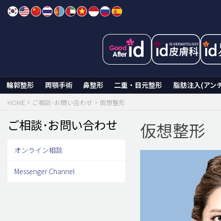
Skip
to
content
輪郭整形
両顎手術
鼻整形
二重・目元整形
脂肪注入(アン
HOME
ご相談･お問い合わせ
仮想整形
ご相談･お問い合わせ
仮想整形
オンライン相談
Messenger Channel