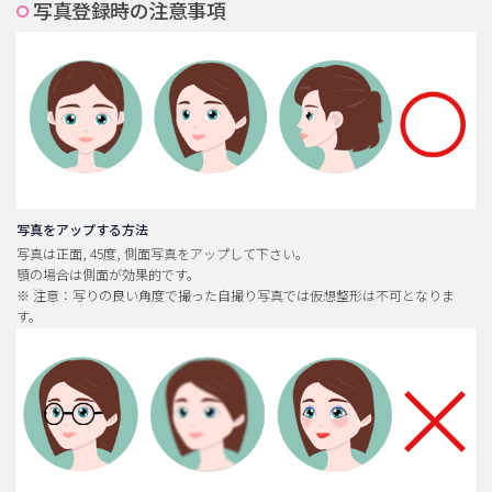
写真登録時の注意事項
脂肪吸引 (大容量)
メンズ整形
idリアルストーリー
idニュース
病院紹介
安全整形
写真をアップする方法
写真は正面, 45度, 側面写真をアップして下さい。
料金一覧
顎の場合は側面が効果的です。
※ 注意：写りの良い角度で撮った自撮り写真では仮想整形は不可となりま
ご相談のお問い合わせ
す。