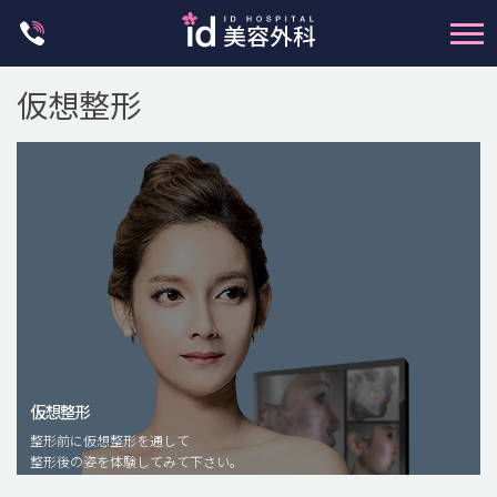
Skip
to
content
仮想整形
輪郭整形
両顎手術
鼻整形
二重・目元整形
仮想整形
脂肪注入(アンチエイジング)
整形前に仮想整形を通して
豊胸手術・バストアップ
整形後の姿を体験してみて下さい。
プチ整形