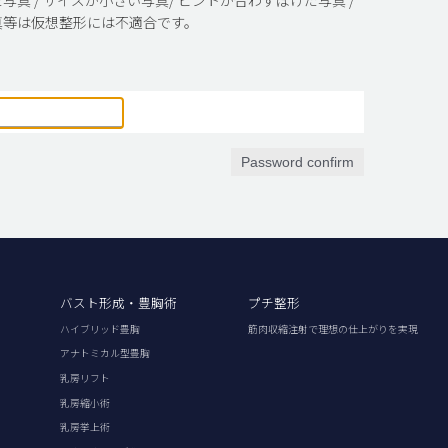
真等は仮想整形には不適合です。
Password confirm
バスト形成・豊胸術
プチ整形
ハイブリッド豊胸
筋肉収縮注射で理想の仕上がりを実現
アナトミカル型豊胸
乳房リフト
乳房縮小術
乳房挙上術