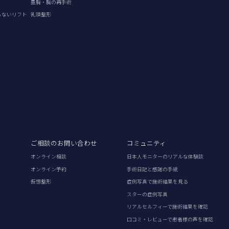
豊胸・胸の再手術
らないリフト
乳頭整形
ご相談のお問い合わせ
コミュニティ
オンライン相談
日本人モニターのリアルな体験談
オンライン予約
手術日記と感謝の手紙
仮想整形
症例写真で施術結果を見る
スターの症例写真
リアルセルフィーで施術結果を確認
口コミ・レビューで患者様の声を確認