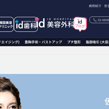
病院紹介
安
03-6868
チエイジング)
豊胸手術・バストアップ
プチ整形
脂肪吸引 (大容