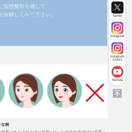
に仮想整形を通して
を体験してみて下さい。
Twitter
Instagram
Instagram
(clinic)
YouTube
合な例
写真 / サイズが小さい写真/ ピントが合わずぼけた写真 /