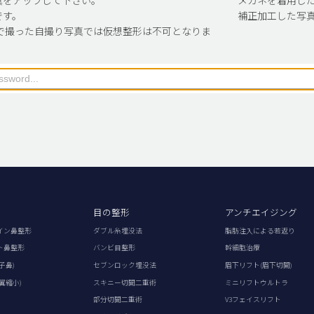
です。
補正加工した写
で撮った自撮り写真では仮想整形は不可となりま
目の整形
アンチエイジング
イン鼻整形
ダブル糸埋没法
脂肪注入による若返り
ト鼻整形
バンビ目整形
幹細胞治療
子鼻)
セブンロック埋没法
眉下リフト(眉下切開)
翼縮小)
スキニー切開二重術
ミニリフトウルトラ
部分切開二重術
V3フェイスリフト