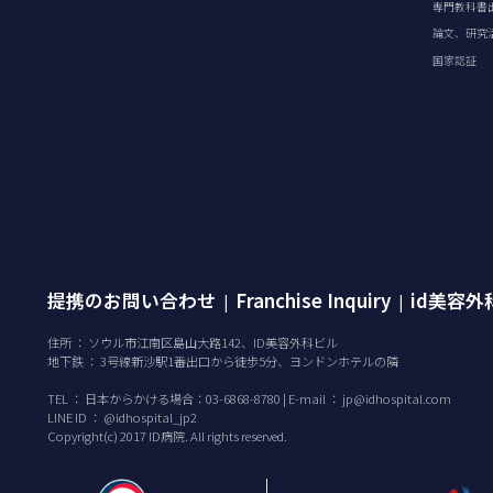
専門教科書
論文、研究
国家認証
提携のお問い合わせ
Franchise Inquiry
id美容
|
|
住所 ： ソウル市江南区島山大路142、ID美容外科ビル
地下鉄 ： 3号線新沙駅1番出口から徒歩5分、ヨンドンホテルの隣
TEL ：
日本からかける場合：03-6868-8780 | E-mail ：
jp@idhospital.com
LINE ID ： @idhospital_jp2
Copyright(c) 2017 ID病院. All rights reserved.