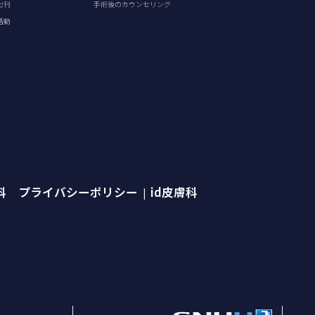
出刊
手術後のカウンセリング
活動
外科 プライバシーポリシー
id皮膚科
|