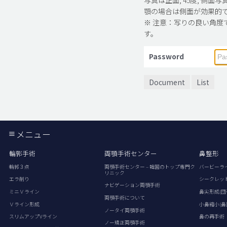
顎の場合は側面が効果的
※ 注意：写りの良い角度
す。
Password
Document
List
メニュー
輪郭手術
両顎手術センター
鼻整形
輪郭３点
両顎手術センター – 韓国のトップ専門ク
バービーラ
リニック
エラ削り
シークレッ
ナビゲーション両顎手術
ミニＶライン
鼻尖形成(団
両顎手術について
Ｖライン形成
小鼻縮小(鼻
ノータイ両顎手術
スリムアップVライン
鼻の再手術
ノー矯正両顎手術