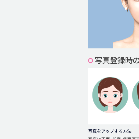
写真登録時
写真をアップする方法
写真は正面, 45度, 側