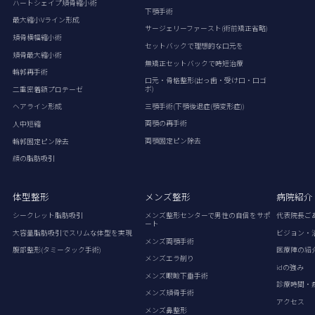
ハートシェイプ頬骨縮小術
下顎手術
最大縮小Vライン形成
サージェリーファースト(術前矯正省略)
頬骨横幅縮小術
セットバックで理想的な口元を
頬骨最大縮小術
無矯正セットバックで時短治療
輪郭再手術
口元・骨格整形(出っ歯・受け口・口ゴ
ボ)
二重密着額プロテーゼ
三顎手術(下顎後退症(顎変形症))
ヘアライン形成
両顎の再手術
人中短縮
両顎固定ピン除去
輪郭固定ピン除去
顔の脂肪吸引
体型整形
メンズ整形
病院紹介
シークレット脂肪吸引
メンズ整形センターで男性の自信をサポ
代表院長ご
ート
大容量脂肪吸引でスリムな体型を実現
ビジョン・
メンズ両顎手術
腹部整形(タミータック手術)
医療陣の紹
メンズエラ削り
idの強み
メンズ眼瞼下垂手術
診療時間・
メンズ頬骨手術
アクセス
メンズ鼻整形