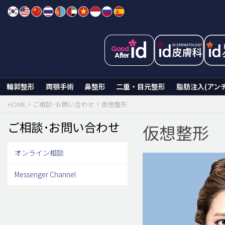
Skip
to
content
輪郭整形
両顎手術
鼻整形
二重・目元整形
脂肪注入(アン
HOME
ご相談･お問い合わせ
仮想整形
ご相談･お問い合わせ
仮想整形
オンライン相談
Messenger Channel