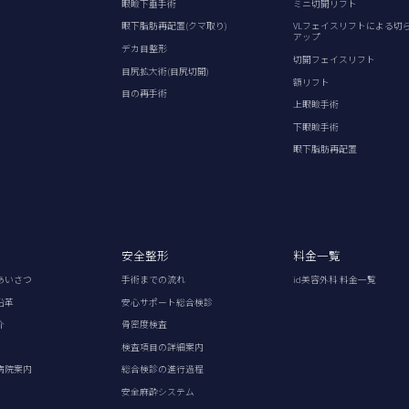
眼瞼下垂手術
ミニ切開リフト
眼下脂肪再配置(クマ取り)
VLフェイスリフトによる切
アップ
デカ目整形
切開フェイスリフト
目尻拡大術(目尻切開)
額リフト
目の再手術
上眼瞼手術
下眼瞼手術
眼下脂肪再配置
安全整形
料金一覧
あいさつ
手術までの流れ
id美容外科 料金一覧
沿革
安心サポート総合検診
介
骨密度検査
検査項目の詳細案内
病院案内
総合検診の進行過程
安全麻酔システム