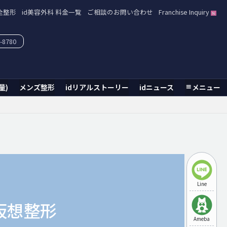
全整形
id美容外科 料金一覧
ご相談のお問い合わせ
Franchise Inquiry
-8780
量)
メンズ整形
idリアルストーリー
idニュース
メニュー
Line
仮想整形
Ameba