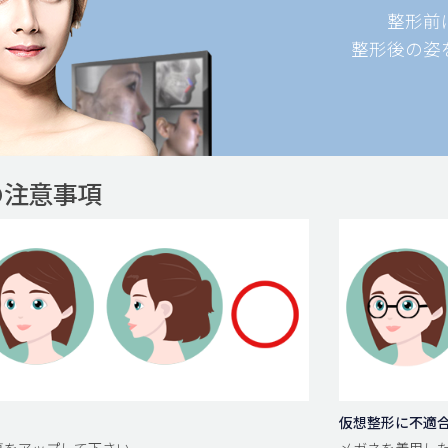
整形前
整形後の姿
の注意事項
仮想整形に不適
面写真をアップして下さい。
メガネを着用した