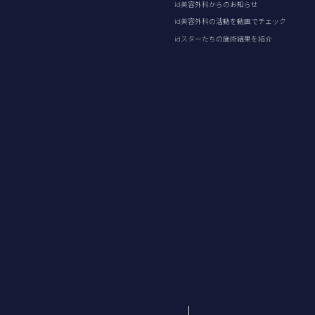
id美容外科からのお知らせ
id美容外科の活動を動画でチェック
idスターたちの施術結果を紹介