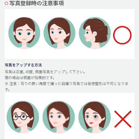
写真登録時の注意事項
脂肪吸引 (大容量)
メンズ整形
idリアルストーリー
idニュース
病院紹介
安全整形
写真をアップする方法
写真は正面, 45度, 側面写真をアップして下さい。
料金一覧
顎の場合は側面が効果的です。
※ 注意：写りの良い角度で撮った自撮り写真では仮想整形は不可となりま
ご相談のお問い合わせ
す。