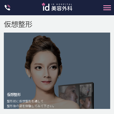
Skip
to
content
仮想整形
輪郭整形
両顎手術
鼻整形
二重・目元整形
仮想整形
脂肪注入(アンチエイジング)
整形前に仮想整形を通して
豊胸手術・バストアップ
整形後の姿を体験してみて下さい。
プチ整形