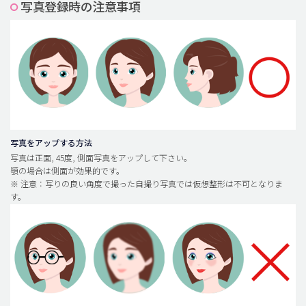
写真登録時の注意事項
脂肪吸引 (大容量)
メンズ整形
idリアルストーリー
idニュース
病院紹介
安全整形
写真をアップする方法
写真は正面, 45度, 側面写真をアップして下さい。
料金一覧
顎の場合は側面が効果的です。
※ 注意：写りの良い角度で撮った自撮り写真では仮想整形は不可となりま
ご相談のお問い合わせ
す。