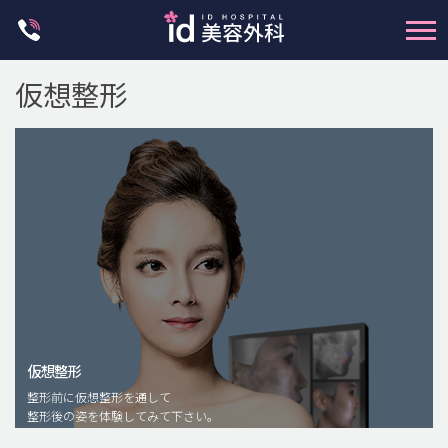
Skip
to
content
仮想整形
輪郭整形
両顎手術
鼻整形
二重・目元整形
仮想整形
脂肪注入(アンチエイジング)
整形前に仮想整形を通して
豊胸手術・バストアップ
整形後の姿を体験してみて下さい。
プチ整形