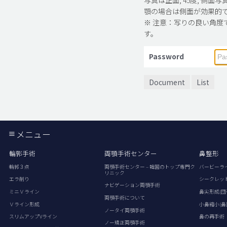
顎の場合は側面が効果的
※ 注意：写りの良い角度
す。
Password
Document
List
メニュー
輪郭手術
両顎手術センター
鼻整形
輪郭３点
両顎手術センター – 韓国のトップ専門ク
バービーラ
リニック
エラ削り
シークレッ
ナビゲーション両顎手術
ミニＶライン
鼻尖形成(団
両顎手術について
Ｖライン形成
小鼻縮小(鼻
ノータイ両顎手術
スリムアップVライン
鼻の再手術
ノー矯正両顎手術