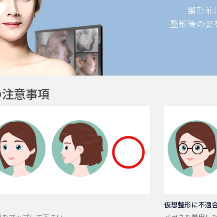
整形前
整形後の姿
の注意事項
仮想整形に不適
面写真をアップして下さい。
メガネを着用した