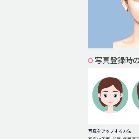
写真登録時
写真をアップする方法
写真は正面, 45度, 側