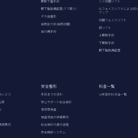
眼瞼下垂手術
ミニ切開リフト
眼下脂肪再配置(クマ取り)
VLフェイスリフトによる切
アップ
デカ目整形
切開フェイスリフト
目尻拡大術(目尻切開)
額リフト
目の再手術
上眼瞼手術
下眼瞼手術
眼下脂肪再配置
安全整形
料金一覧
あいさつ
手術までの流れ
id美容外科 料金一覧
沿革
安心サポート総合検診
介
骨密度検査
検査項目の詳細案内
病院案内
総合検診の進行過程
安全麻酔システム