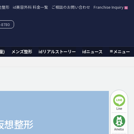
全整形
id美容外科 料金一覧
ご相談のお問い合わせ
Franchise Inquiry
-8780
量)
メンズ整形
idリアルストーリー
idニュース
メニュー
Line
仮想整形
Ameba