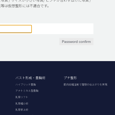
真等は仮想整形には不適合です。
Password confirm
バスト形成・豊胸術
プチ整形
ハイブリッド豊胸
筋肉収縮注射で理想の仕上がりを実現
アナトミカル型豊胸
乳房リフト
乳房縮小術
乳房挙上術