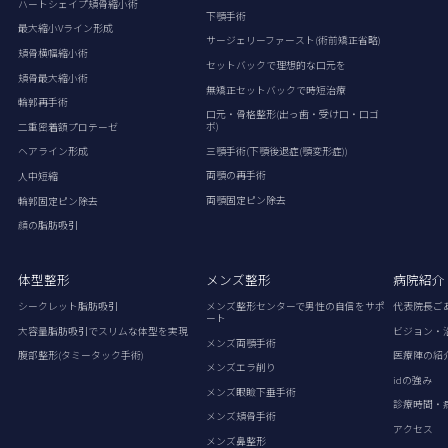
ハートシェイプ頬骨縮小術
下顎手術
最大縮小Vライン形成
サージェリーファースト(術前矯正省略)
頬骨横幅縮小術
セットバックで理想的な口元を
頬骨最大縮小術
無矯正セットバックで時短治療
輪郭再手術
口元・骨格整形(出っ歯・受け口・口ゴ
ボ)
二重密着額プロテーゼ
三顎手術(下顎後退症(顎変形症))
ヘアライン形成
両顎の再手術
人中短縮
両顎固定ピン除去
輪郭固定ピン除去
顔の脂肪吸引
体型整形
メンズ整形
病院紹介
シークレット脂肪吸引
メンズ整形センターで男性の自信をサポ
代表院長ご
ート
大容量脂肪吸引でスリムな体型を実現
ビジョン・
メンズ両顎手術
腹部整形(タミータック手術)
医療陣の紹
メンズエラ削り
idの強み
メンズ眼瞼下垂手術
診療時間・
メンズ頬骨手術
アクセス
メンズ鼻整形