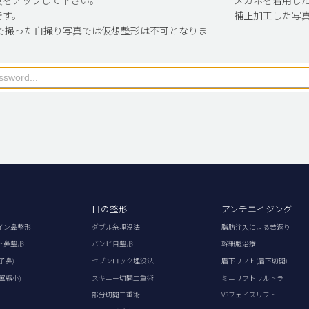
です。
補正加工した写
で撮った自撮り写真では仮想整形は不可となりま
目の整形
アンチエイジング
イン鼻整形
ダブル糸埋没法
脂肪注入による若返り
ト鼻整形
バンビ目整形
幹細胞治療
子鼻)
セブンロック埋没法
眉下リフト(眉下切開)
翼縮小)
スキニー切開二重術
ミニリフトウルトラ
部分切開二重術
V3フェイスリフト