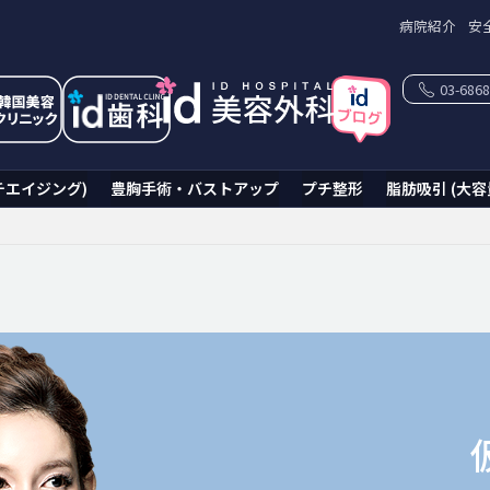
病院紹介
安
03-6868
チエイジング)
豊胸手術・バストアップ
プチ整形
脂肪吸引 (大容