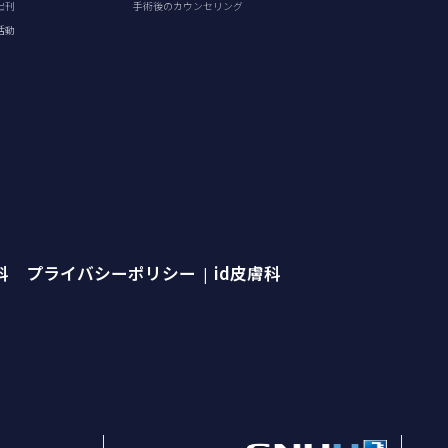
出刊
手術後のカウンセリング
活動
外科 プライバシーポリシー
id皮膚科
|