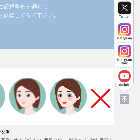
に仮想整形を通して
を体験してみて下さい。
Twitter
Instagram
Instagram
(clinic)
YouTube
合な例
写真 / サイズが小さい写真/ ピントが合わずぼけた写真 /