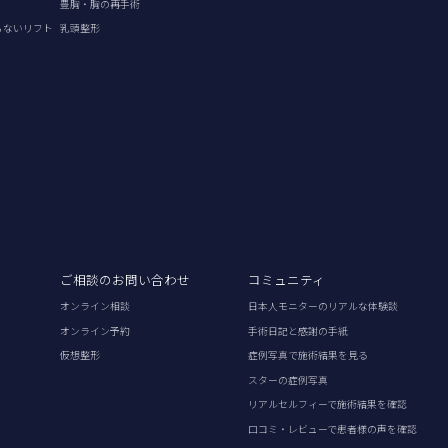
豊胸・胸の再手術
らないリフト
乳頭整形
ご相談のお問い合わせ
コミュニティ
オンライン相談
日本人モニターのリアルな体験談
オンライン予約
手術日記と感謝の手紙
仮想整形
症例写真で施術結果を見る
スターの症例写真
リアルセルフィーで施術結果を確認
口コミ・レビューで患者様の声を確認