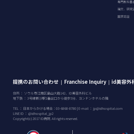
専門教科書
論文、研究
国家認証
提携のお問い合わせ
Franchise Inquiry
id美容
|
|
住所 ： ソウル市江南区島山大路142、ID美容外科ビル
地下鉄 ： 3号線新沙駅1番出口から徒歩5分、ヨンドンホテルの隣
TEL ：
日本からかける場合：03-6868-8780 | E-mail ：
jp@idhospital.com
LINE ID ： @idhospital_jp2
Copyright(c) 2017 ID病院. All rights reserved.