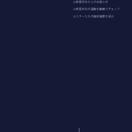
id美容外科からのお知らせ
id美容外科の活動を動画でチェック
idスターたちの施術結果を紹介