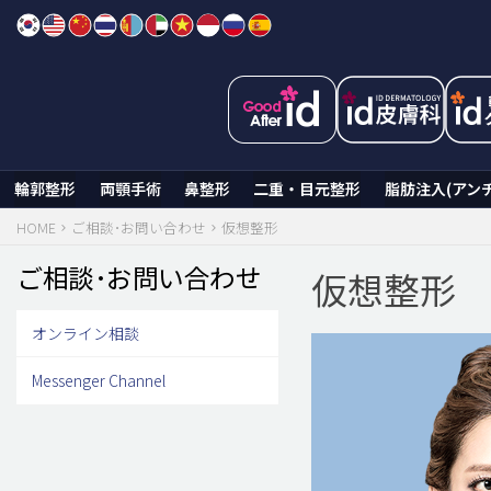
Skip
to
content
輪郭整形
両顎手術
鼻整形
二重・目元整形
脂肪注入(アン
HOME
ご相談･お問い合わせ
仮想整形
ご相談･お問い合わせ
仮想整形
オンライン相談
Messenger Channel