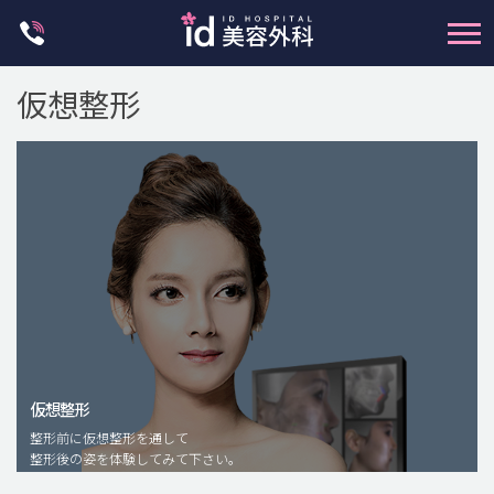
Skip
to
content
仮想整形
輪郭整形
両顎手術
鼻整形
二重・目元整形
仮想整形
脂肪注入(アンチエイジング)
整形前に仮想整形を通して
豊胸手術・バストアップ
整形後の姿を体験してみて下さい。
プチ整形