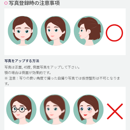
写真登録時の注意事項
脂肪吸引 (大容量)
メンズ整形
idリアルストーリー
idニュース
病院紹介
安全整形
写真をアップする方法
写真は正面, 45度, 側面写真をアップして下さい。
料金一覧
顎の場合は側面が効果的です。
※ 注意：写りの良い角度で撮った自撮り写真では仮想整形は不可となりま
ご相談のお問い合わせ
す。