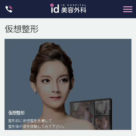
Skip
to
content
仮想整形
輪郭整形
両顎手術
鼻整形
二重・目元整形
仮想整形
脂肪注入(アンチエイジング)
整形前に仮想整形を通して
豊胸手術・バストアップ
整形後の姿を体験してみて下さい。
プチ整形