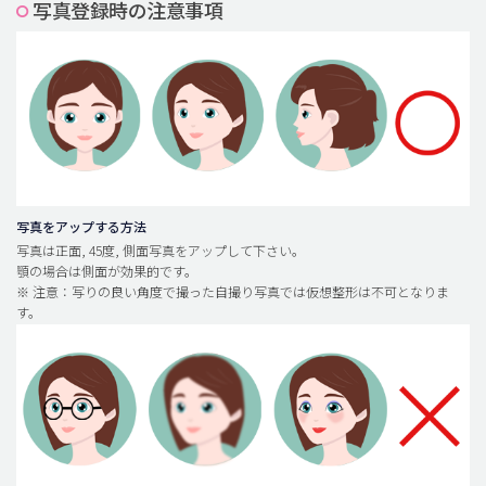
写真登録時の注意事項
脂肪吸引 (大容量)
メンズ整形
idリアルストーリー
idニュース
病院紹介
安全整形
写真をアップする方法
写真は正面, 45度, 側面写真をアップして下さい。
料金一覧
顎の場合は側面が効果的です。
※ 注意：写りの良い角度で撮った自撮り写真では仮想整形は不可となりま
ご相談のお問い合わせ
す。