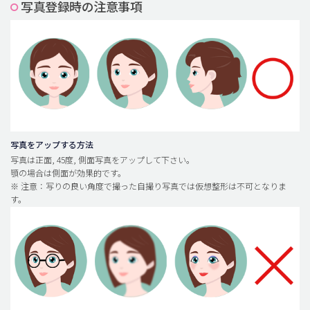
写真登録時の注意事項
脂肪吸引 (大容量)
メンズ整形
idリアルストーリー
idニュース
病院紹介
安全整形
写真をアップする方法
写真は正面, 45度, 側面写真をアップして下さい。
料金一覧
顎の場合は側面が効果的です。
※ 注意：写りの良い角度で撮った自撮り写真では仮想整形は不可となりま
ご相談のお問い合わせ
す。