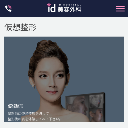
Skip
to
content
仮想整形
輪郭整形
両顎手術
鼻整形
二重・目元整形
仮想整形
脂肪注入(アンチエイジング)
整形前に仮想整形を通して
豊胸手術・バストアップ
整形後の姿を体験してみて下さい。
プチ整形