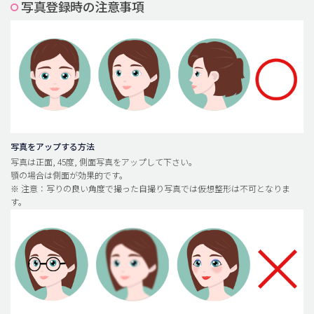
写真登録時の注意事項
脂肪吸引 (大容量)
メンズ整形
idリアルストーリー
idニュース
病院紹介
安全整形
写真をアップする方法
写真は正面, 45度, 側面写真をアップして下さい。
料金一覧
顎の場合は側面が効果的です。
※ 注意：写りの良い角度で撮った自撮り写真では仮想整形は不可となりま
ご相談のお問い合わせ
す。