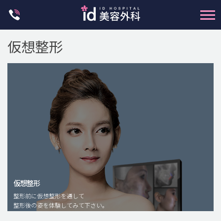
Skip
to
content
仮想整形
輪郭整形
両顎手術
鼻整形
二重・目元整形
仮想整形
脂肪注入(アンチエイジング)
整形前に仮想整形を通して
豊胸手術・バストアップ
整形後の姿を体験してみて下さい。
プチ整形