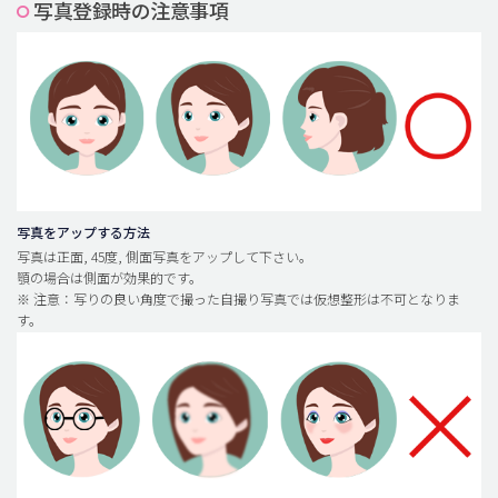
写真登録時の注意事項
脂肪吸引 (大容量)
メンズ整形
idリアルストーリー
idニュース
病院紹介
安全整形
写真をアップする方法
写真は正面, 45度, 側面写真をアップして下さい。
料金一覧
顎の場合は側面が効果的です。
※ 注意：写りの良い角度で撮った自撮り写真では仮想整形は不可となりま
ご相談のお問い合わせ
す。