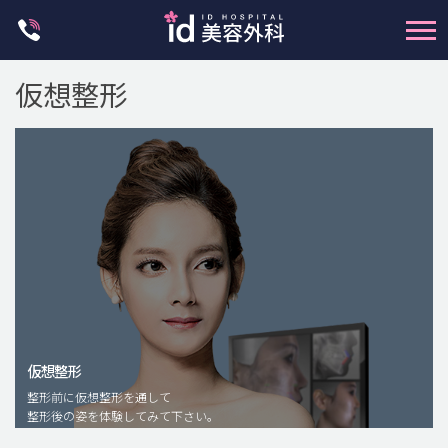
Skip
to
content
仮想整形
輪郭整形
両顎手術
鼻整形
二重・目元整形
仮想整形
脂肪注入(アンチエイジング)
整形前に仮想整形を通して
豊胸手術・バストアップ
整形後の姿を体験してみて下さい。
プチ整形