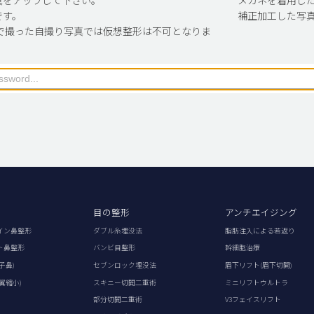
です。
補正加工した写
で撮った自撮り写真では仮想整形は不可となりま
目の整形
アンチエイジング
イン鼻整形
ダブル糸埋没法
脂肪注入による若返り
ト鼻整形
バンビ目整形
幹細胞治療
子鼻)
セブンロック埋没法
眉下リフト(眉下切開)
翼縮小)
スキニー切開二重術
ミニリフトウルトラ
部分切開二重術
V3フェイスリフト