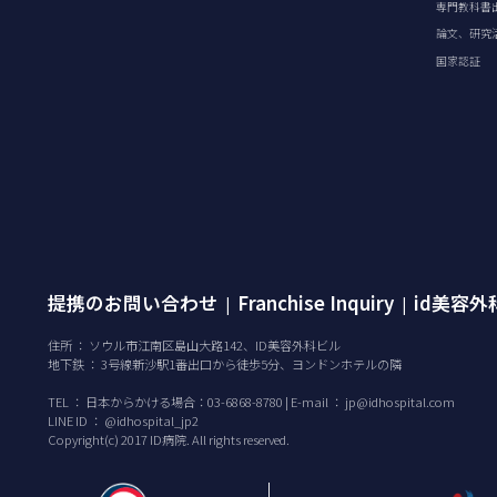
専門教科書
論文、研究
国家認証
提携のお問い合わせ
Franchise Inquiry
id美容
|
|
住所 ： ソウル市江南区島山大路142、ID美容外科ビル
地下鉄 ： 3号線新沙駅1番出口から徒歩5分、ヨンドンホテルの隣
TEL ：
日本からかける場合：03-6868-8780 | E-mail ：
jp@idhospital.com
LINE ID ： @idhospital_jp2
Copyright(c) 2017 ID病院. All rights reserved.