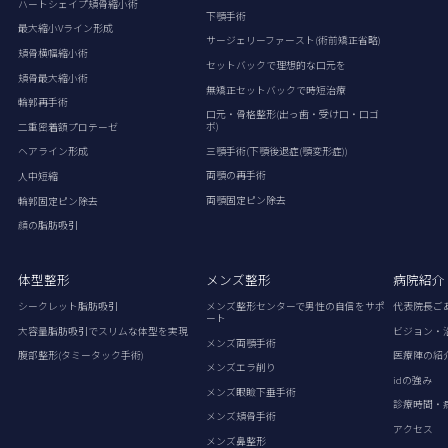
ハートシェイプ頬骨縮小術
下顎手術
最大縮小Vライン形成
サージェリーファースト(術前矯正省略)
頬骨横幅縮小術
セットバックで理想的な口元を
頬骨最大縮小術
無矯正セットバックで時短治療
輪郭再手術
口元・骨格整形(出っ歯・受け口・口ゴ
ボ)
二重密着額プロテーゼ
三顎手術(下顎後退症(顎変形症))
ヘアライン形成
両顎の再手術
人中短縮
両顎固定ピン除去
輪郭固定ピン除去
顔の脂肪吸引
体型整形
メンズ整形
病院紹介
シークレット脂肪吸引
メンズ整形センターで男性の自信をサポ
代表院長ご
ート
大容量脂肪吸引でスリムな体型を実現
ビジョン・
メンズ両顎手術
腹部整形(タミータック手術)
医療陣の紹
メンズエラ削り
idの強み
メンズ眼瞼下垂手術
診療時間・
メンズ頬骨手術
アクセス
メンズ鼻整形