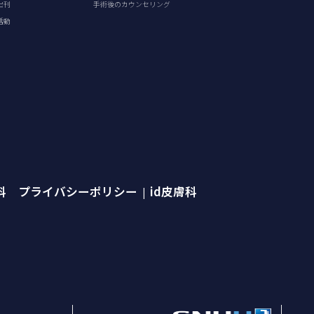
出刊
手術後のカウンセリング
活動
外科 プライバシーポリシー
id皮膚科
|