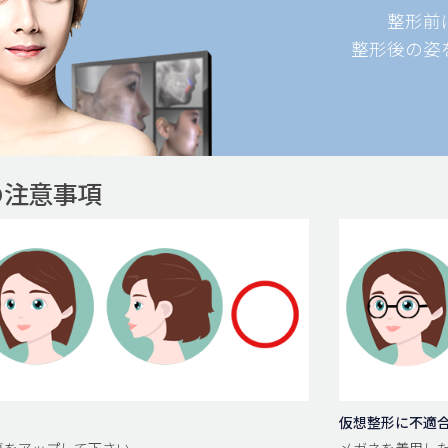
整形前
整形後の姿
の注意事項
仮想整形に不適
面写真をアップして下さい。
メガネを着用した