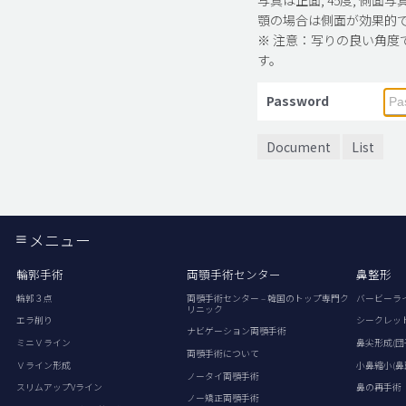
顎の場合は側面が効果的
※ 注意：写りの良い角度
す。
Password
Document
List
メニュー
輪郭手術
両顎手術センター
鼻整形
輪郭３点
両顎手術センター – 韓国のトップ専門ク
バービーラ
リニック
エラ削り
シークレッ
ナビゲーション両顎手術
ミニＶライン
鼻尖形成(団
両顎手術について
Ｖライン形成
小鼻縮小(鼻
ノータイ両顎手術
スリムアップVライン
鼻の再手術
ノー矯正両顎手術