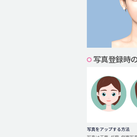
写真登録時
写真をアップする方法
写真は正面, 45度, 側