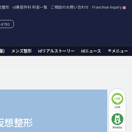
全整形
id美容外科 料金一覧
ご相談のお問い合わせ
Franchise Inquiry
-8780
量)
メンズ整形
idリアルストーリー
idニュース
メニュー
Line
仮想整形
Ameba