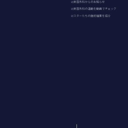
id美容外科からのお知らせ
id美容外科の活動を動画でチェック
idスターたちの施術結果を紹介