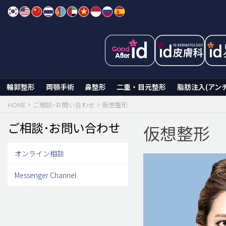
Skip
to
content
輪郭整形
両顎手術
鼻整形
二重・目元整形
脂肪注入(アン
HOME
ご相談･お問い合わせ
仮想整形
ご相談･お問い合わせ
仮想整形
オンライン相談
Messenger Channel