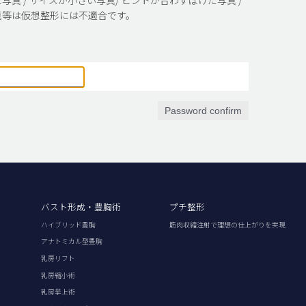
真等は仮想整形には不適合です。
Password confirm
バスト形成・豊胸術
プチ整形
ハイブリッド豊胸
筋肉収縮注射で理想の仕上がりを実現
アナトミカル型豊胸
乳房リフト
乳房縮小術
乳房挙上術