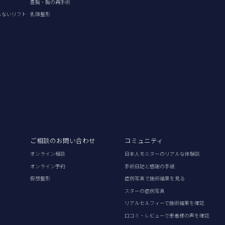
豊胸・胸の再手術
らないリフト
乳頭整形
ご相談のお問い合わせ
コミュニティ
オンライン相談
日本人モニターのリアルな体験談
オンライン予約
手術日記と感謝の手紙
仮想整形
症例写真で施術結果を見る
スターの症例写真
リアルセルフィーで施術結果を確認
口コミ・レビューで患者様の声を確認