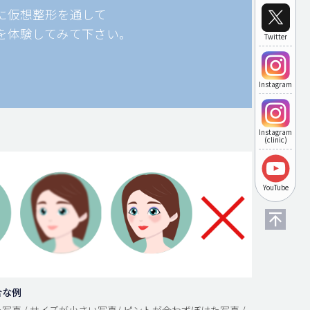
に仮想整形を通して
を体験してみて下さい。
Twitter
Instagram
Instagram
(clinic)
YouTube
合な例
写真 / サイズが小さい写真/ ピントが合わずぼけた写真 /