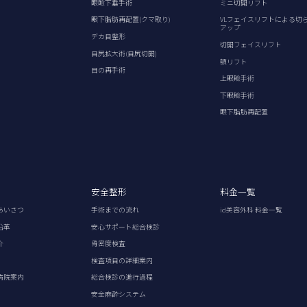
眼瞼下垂手術
ミニ切開リフト
眼下脂肪再配置(クマ取り)
VLフェイスリフトによる切
アップ
デカ目整形
切開フェイスリフト
目尻拡大術(目尻切開)
額リフト
目の再手術
上眼瞼手術
下眼瞼手術
眼下脂肪再配置
安全整形
料金一覧
あいさつ
手術までの流れ
id美容外科 料金一覧
沿革
安心サポート総合検診
介
骨密度検査
検査項目の詳細案内
病院案内
総合検診の進行過程
安全麻酔システム