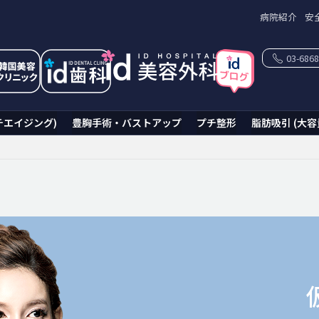
病院紹介
安
03-6868
チエイジング)
豊胸手術・バストアップ
プチ整形
脂肪吸引 (大容