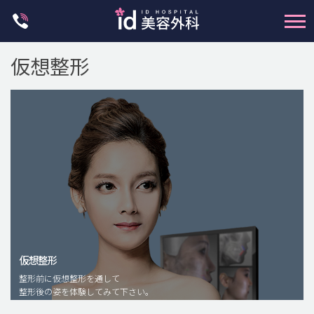
Skip
to
content
仮想整形
輪郭整形
両顎手術
鼻整形
二重・目元整形
仮想整形
脂肪注入(アンチエイジング)
整形前に仮想整形を通して
豊胸手術・バストアップ
整形後の姿を体験してみて下さい。
プチ整形