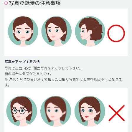
写真登録時の注意事項
脂肪吸引 (大容量)
メンズ整形
idリアルストーリー
idニュース
病院紹介
安全整形
写真をアップする方法
写真は正面, 45度, 側面写真をアップして下さい。
料金一覧
顎の場合は側面が効果的です。
※ 注意：写りの良い角度で撮った自撮り写真では仮想整形は不可となりま
ご相談のお問い合わせ
す。