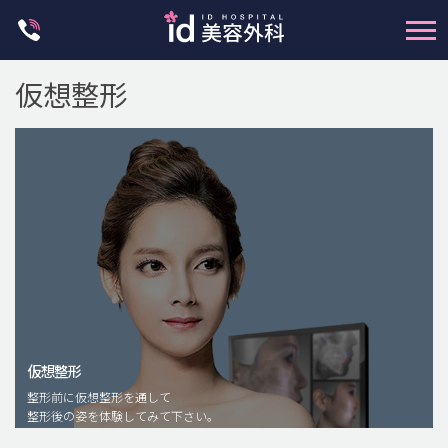
Skip
to
content
仮想整形
輪郭整形
両顎手術
鼻整形
二重・目元整形
仮想整形
脂肪注入(アンチエイジング)
整形前に仮想整形を通して
豊胸手術・バストアップ
整形後の姿を体験してみて下さい。
プチ整形