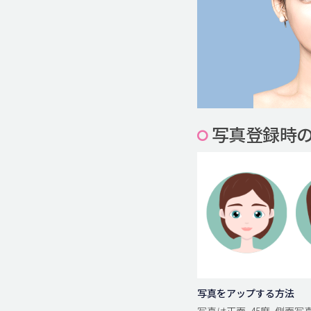
写真登録時
写真をアップする方法
写真は正面, 45度, 側