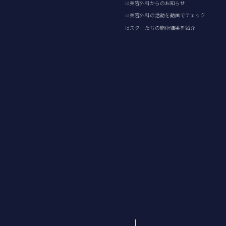
id美容外科からのお知らせ
id美容外科の活動を動画でチェック
idスターたちの施術結果を紹介