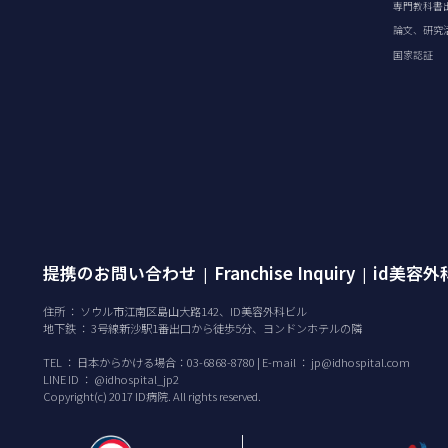
専門教科書
論文、研究
国家認証
提携のお問い合わせ
Franchise Inquiry
id美容
|
|
住所 ： ソウル市江南区島山大路142、ID美容外科ビル
地下鉄 ： 3号線新沙駅1番出口から徒歩5分、ヨンドンホテルの隣
TEL ：
日本からかける場合：03-6868-8780 | E-mail ：
jp@idhospital.com
LINE ID ： @idhospital_jp2
Copyright(c) 2017 ID病院. All rights reserved.