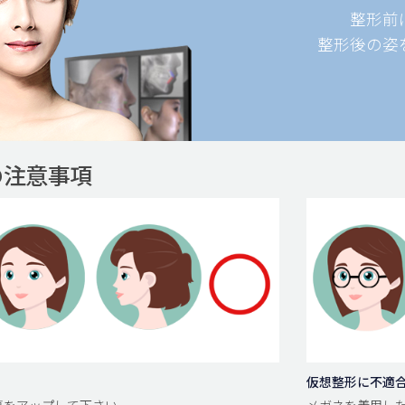
整形前
整形後の姿
の注意事項
仮想整形に不適
面写真をアップして下さい。
メガネを着用した