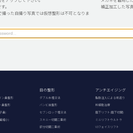
です。
補正加工した写
で撮った自撮り写真では仮想整形は不可となりま
目の整形
アンチエイジング
イン鼻整形
ダブル糸埋没法
脂肪注入による若返り
ト鼻整形
バンビ目整形
幹細胞治療
子鼻)
セブンロック埋没法
眉下リフト(眉下切開)
翼縮小)
スキニー切開二重術
ミニリフトウルトラ
部分切開二重術
V3フェイスリフト