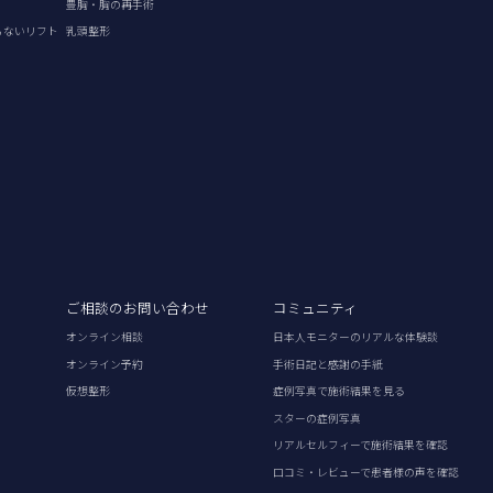
豊胸・胸の再手術
らないリフト
乳頭整形
ご相談のお問い合わせ
コミュニティ
オンライン相談
日本人モニターのリアルな体験談
オンライン予約
手術日記と感謝の手紙
仮想整形
症例写真で施術結果を見る
スターの症例写真
リアルセルフィーで施術結果を確認
口コミ・レビューで患者様の声を確認