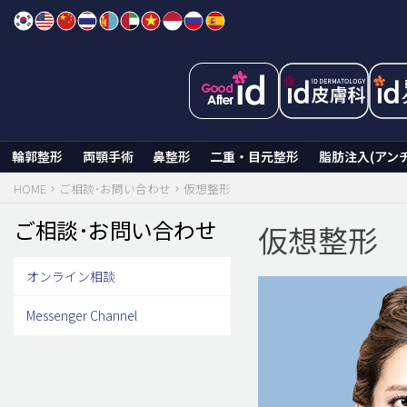
Skip
to
content
輪郭整形
両顎手術
鼻整形
二重・目元整形
脂肪注入(アン
HOME
ご相談･お問い合わせ
仮想整形
ご相談･お問い合わせ
仮想整形
オンライン相談
Messenger Channel