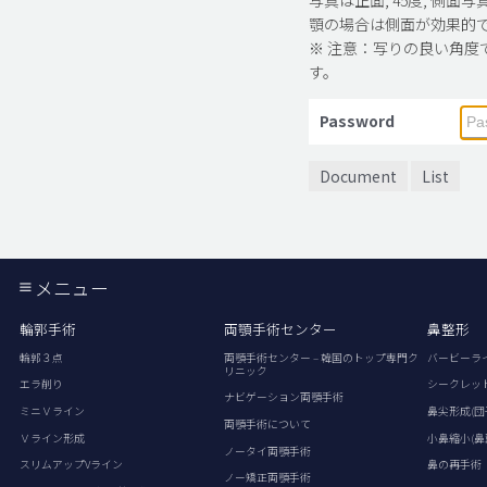
顎の場合は側面が効果的
※ 注意：写りの良い角度
す。
Password
Document
List
メニュー
輪郭手術
両顎手術センター
鼻整形
輪郭３点
両顎手術センター – 韓国のトップ専門ク
バービーラ
リニック
エラ削り
シークレッ
ナビゲーション両顎手術
ミニＶライン
鼻尖形成(団
両顎手術について
Ｖライン形成
小鼻縮小(鼻
ノータイ両顎手術
スリムアップVライン
鼻の再手術
ノー矯正両顎手術