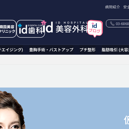
病院紹介
安
03-6868
チエイジング)
豊胸手術・バストアップ
プチ整形
脂肪吸引 (大容