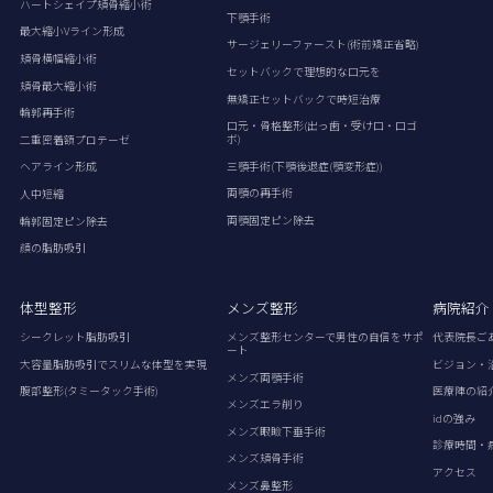
ハートシェイプ頬骨縮小術
下顎手術
最大縮小Vライン形成
サージェリーファースト(術前矯正省略)
頬骨横幅縮小術
セットバックで理想的な口元を
頬骨最大縮小術
無矯正セットバックで時短治療
輪郭再手術
口元・骨格整形(出っ歯・受け口・口ゴ
ボ)
二重密着額プロテーゼ
三顎手術(下顎後退症(顎変形症))
ヘアライン形成
両顎の再手術
人中短縮
両顎固定ピン除去
輪郭固定ピン除去
顔の脂肪吸引
体型整形
メンズ整形
病院紹介
シークレット脂肪吸引
メンズ整形センターで男性の自信をサポ
代表院長ご
ート
大容量脂肪吸引でスリムな体型を実現
ビジョン・
メンズ両顎手術
腹部整形(タミータック手術)
医療陣の紹
メンズエラ削り
idの強み
メンズ眼瞼下垂手術
診療時間・
メンズ頬骨手術
アクセス
メンズ鼻整形