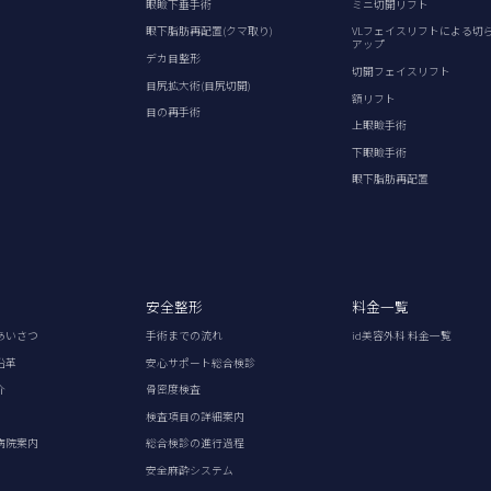
眼瞼下垂手術
ミニ切開リフト
眼下脂肪再配置(クマ取り)
VLフェイスリフトによる切
アップ
デカ目整形
切開フェイスリフト
目尻拡大術(目尻切開)
額リフト
目の再手術
上眼瞼手術
下眼瞼手術
眼下脂肪再配置
安全整形
料金一覧
あいさつ
手術までの流れ
id美容外科 料金一覧
沿革
安心サポート総合検診
介
骨密度検査
検査項目の詳細案内
病院案内
総合検診の進行過程
安全麻酔システム