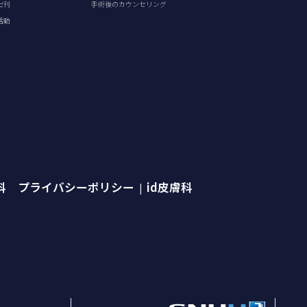
出刊
手術後のカウンセリング
活動
外科 プライバシーポリシー
id皮膚科
|