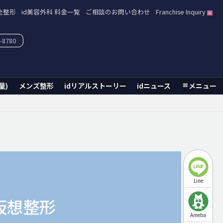
全整形
id美容外科 料金一覧
ご相談のお問い合わせ
Franchise Inquiry
-8780
量)
メンズ整形
idリアルストーリー
idニュース
メニュー
Line
仮想整形
Ameba