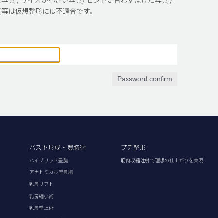
真等は仮想整形には不適合です。
Password confirm
バスト形成・豊胸術
プチ整形
ハイブリッド豊胸
筋肉収縮注射で理想の仕上がりを実現
アナトミカル型豊胸
乳房リフト
乳房縮小術
乳房挙上術