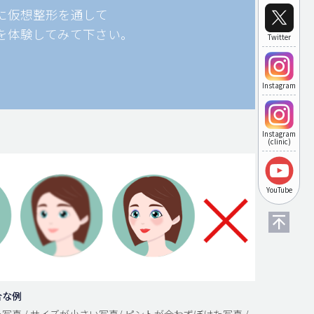
に仮想整形を通して
を体験してみて下さい。
Twitter
Instagram
Instagram
(clinic)
YouTube
合な例
写真 / サイズが小さい写真/ ピントが合わずぼけた写真 /