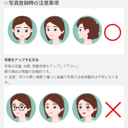
写真登録時の注意事項
脂肪吸引 (大容量)
メンズ整形
idリアルストーリー
idニュース
病院紹介
安全整形
写真をアップする方法
写真は正面, 45度, 側面写真をアップして下さい。
料金一覧
顎の場合は側面が効果的です。
※ 注意：写りの良い角度で撮った自撮り写真では仮想整形は不可となりま
ご相談のお問い合わせ
す。