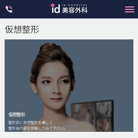
Skip
to
content
仮想整形
輪郭整形
両顎手術
鼻整形
二重・目元整形
仮想整形
脂肪注入(アンチエイジング)
整形前に仮想整形を通して
豊胸手術・バストアップ
整形後の姿を体験してみて下さい。
プチ整形