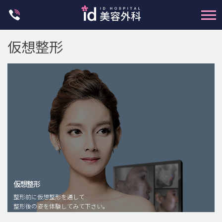
Skip
to
content
仮想整形
輪郭整形
両顎手術
鼻整形
二重・目元整形
仮想整形
脂肪注入(アンチエイジング)
整形前に仮想整形を通して
豊胸手術・バストアップ
整形後の姿を体験してみて下さい。
プチ整形