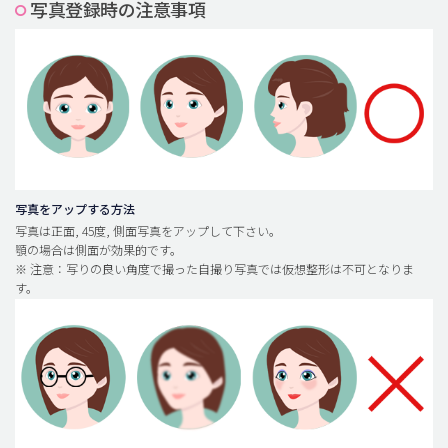
写真登録時の注意事項
脂肪吸引 (大容量)
メンズ整形
idリアルストーリー
idニュース
病院紹介
安全整形
写真をアップする方法
写真は正面, 45度, 側面写真をアップして下さい。
料金一覧
顎の場合は側面が効果的です。
※ 注意：写りの良い角度で撮った自撮り写真では仮想整形は不可となりま
ご相談のお問い合わせ
す。