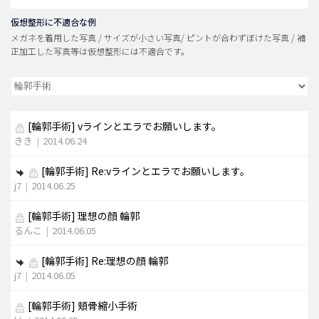
仮想整形に不適合な例
メガネを着用した写真 / サイズが小さい写真/ ピントが合わずぼけた写真 / 補
正加工した写真等は仮想整形には不適合です。
[輪郭手術]
vラインとエラでお願いします。
きき
|
2014.06.24
[輪郭手術]
Re:vラインとエラでお願いします。
j7
|
2014.06.25
[輪郭手術]
理想の顔 輪郭
るんこ
|
2014.06.05
[輪郭手術]
Re:理想の顔 輪郭
j7
|
2014.06.05
[輪郭手術]
頬骨縮小手術