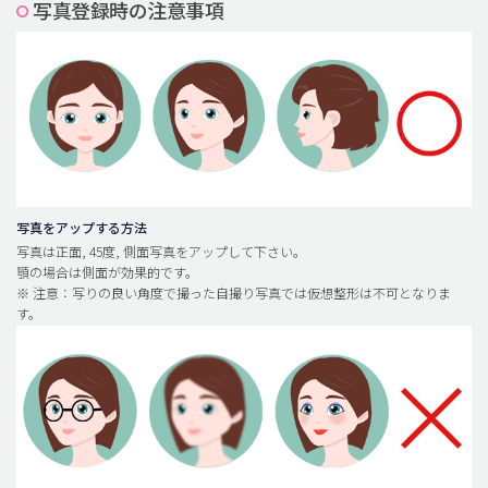
写真登録時の注意事項
脂肪吸引 (大容量)
メンズ整形
idリアルストーリー
idニュース
病院紹介
安全整形
写真をアップする方法
写真は正面, 45度, 側面写真をアップして下さい。
料金一覧
顎の場合は側面が効果的です。
※ 注意：写りの良い角度で撮った自撮り写真では仮想整形は不可となりま
ご相談のお問い合わせ
す。