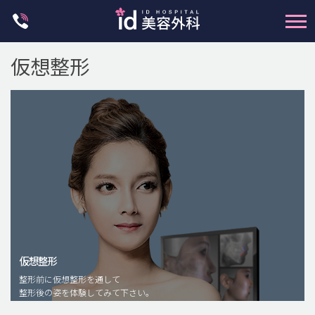
Skip
to
content
仮想整形
輪郭整形
両顎手術
鼻整形
二重・目元整形
仮想整形
脂肪注入(アンチエイジング)
整形前に仮想整形を通して
豊胸手術・バストアップ
整形後の姿を体験してみて下さい。
プチ整形