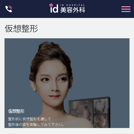
Skip
to
content
仮想整形
輪郭整形
両顎手術
鼻整形
二重・目元整形
仮想整形
脂肪注入(アンチエイジング)
整形前に仮想整形を通して
豊胸手術・バストアップ
整形後の姿を体験してみて下さい。
プチ整形