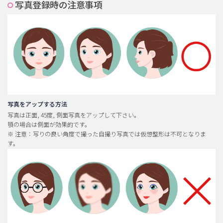
写真登録時の注意事項
脂肪吸引 (大容量)
メンズ整形
idリアルストーリー
idニュース
病院紹介
安全整形
写真をアップする方法
写真は正面, 45度, 側面写真をアップして下さい。
料金一覧
顎の場合は側面が効果的です。
※ 注意：写りの良い角度で撮った自撮り写真では仮想整形は不可となりま
ご相談のお問い合わせ
す。