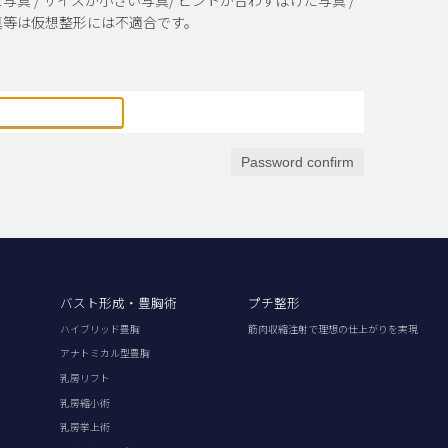
真等は仮想整形には不適合です。
Password confirm
バスト形成・豊胸術
プチ整形
ハイブリッド豊胸
筋肉収縮注射で理想の仕上がりを実現
アナトミカル型豊胸
乳房リフト
乳房縮小術
乳房挙上術