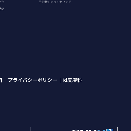
出刊
手術後のカウンセリング
活動
外科 プライバシーポリシー
id皮膚科
|