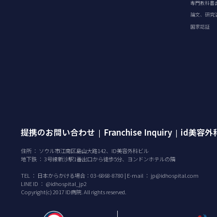
専門教科書
論文、研究
国家認証
提携のお問い合わせ
Franchise Inquiry
id美容
|
|
住所 ： ソウル市江南区島山大路142、ID美容外科ビル
地下鉄 ： 3号線新沙駅1番出口から徒歩5分、ヨンドンホテルの隣
TEL ：
日本からかける場合：03-6868-8780 | E-mail ：
jp@idhospital.com
LINE ID ： @idhospital_jp2
Copyright(c) 2017 ID病院. All rights reserved.