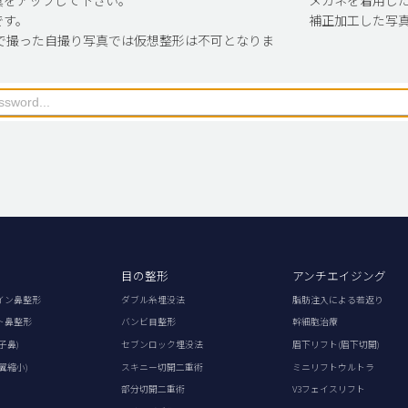
です。
補正加工した写
で撮った自撮り写真では仮想整形は不可となりま
目の整形
アンチエイジング
イン鼻整形
ダブル糸埋没法
脂肪注入による若返り
ト鼻整形
バンビ目整形
幹細胞治療
子鼻)
セブンロック埋没法
眉下リフト(眉下切開)
翼縮小)
スキニー切開二重術
ミニリフトウルトラ
部分切開二重術
V3フェイスリフト