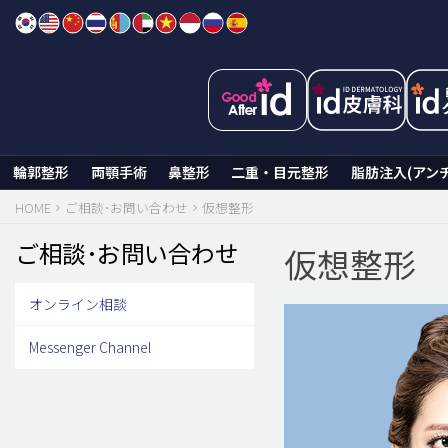
Skip
to
content
輪郭整形
両顎手術
鼻整形
二重・目元整形
脂肪注入(アン
HOME
ご相談･お問い合わせ
仮想整形
ご相談･お問い合わせ
仮想整形
オンライン相談
Messenger Channel