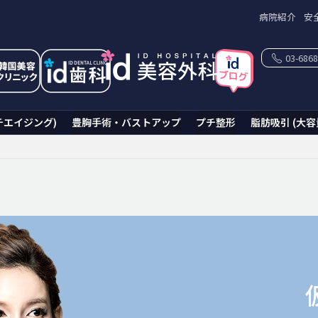
病院紹介
安
03-6868
チエイジング)
豊胸手術・バストアップ
プチ整形
脂肪吸引 (大容