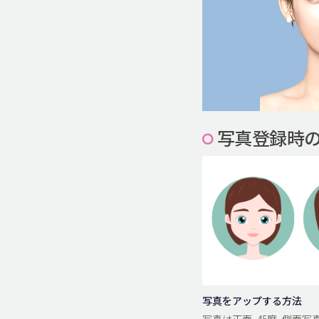
写真登録時
写真をアップする方法
写真は正面, 45度, 側