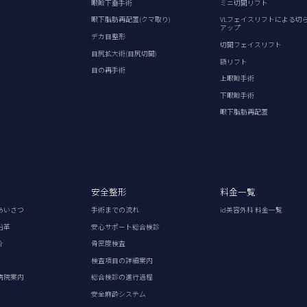
眼瞼下垂手術
ミニ切開リフト
眼下脂肪再配置(クマ取り)
VLフェイスリフトによる切
アップ
デカ目整形
切開フェイスリフト
目尻拡大術(目尻切開)
額リフト
目の再手術
上眼瞼手術
下眼瞼手術
眼下脂肪再配置
安全整形
料金一覧
あいさつ
手術までの流れ
id美容外科 料金一覧
沿革
安心サポート総合検診
介
骨密度検査
検査項目の詳細案内
病院案内
総合検診の進行過程
安全麻酔システム