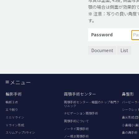
顎の場合は側面が効果的
※ 注意：写りの良い角度
す。
Password
Document
List
メニュー
輪郭手術
両顎手術センター
鼻整形
輪郭３点
両顎手術センター – 韓国のトップ専門ク
バービーラ
リニック
エラ削り
シークレッ
ナビゲーション両顎手術
ミニＶライン
鼻尖形成(団
両顎手術について
Ｖライン形成
小鼻縮小(鼻
ノータイ両顎手術
スリムアップVライン
鼻の再手術
ノー矯正両顎手術