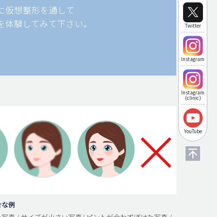
に仮想整形を通して
を体験してみて下さい。
Twitter
Instagram
Instagram
(clinic)
YouTube
合な例
写真 / サイズが小さい写真/ ピントが合わずぼけた写真 /