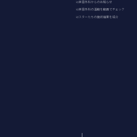
id美容外科からのお知らせ
id美容外科の活動を動画でチェック
idスターたちの施術結果を紹介