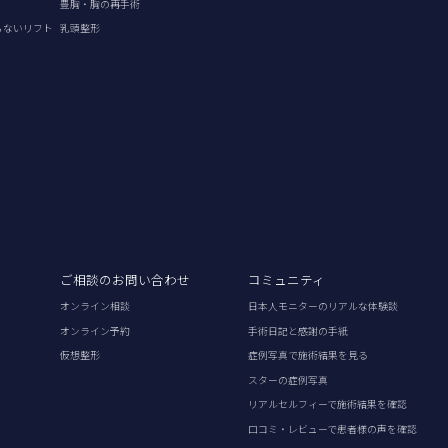
豊胸・胸の再手術
らないリフト
乳頭整形
ご相談のお問い合わせ
コミュニティ
オンライン相談
日本人モニターのリアルな体験談
オンライン予約
手術日記と感謝の手紙
仮想整形
症例写真で施術結果を見る
スターの症例写真
リアルセルフィーで施術結果を確認
口コミ・レビューで患者様の声を確認