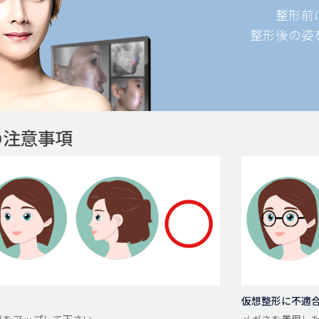
整形前
整形後の姿
の注意事項
仮想整形に不適
面写真をアップして下さい。
メガネを着用した