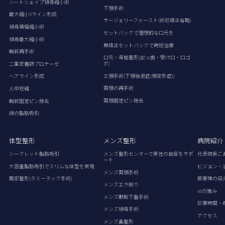
ハートシェイプ頬骨縮小術
下顎手術
最大縮小Vライン形成
サージェリーファースト(術前矯正省略)
頬骨横幅縮小術
セットバックで理想的な口元を
頬骨最大縮小術
無矯正セットバックで時短治療
輪郭再手術
口元・骨格整形(出っ歯・受け口・口ゴ
ボ)
二重密着額プロテーゼ
三顎手術(下顎後退症(顎変形症))
ヘアライン形成
両顎の再手術
人中短縮
両顎固定ピン除去
輪郭固定ピン除去
顔の脂肪吸引
体型整形
メンズ整形
病院紹介
シークレット脂肪吸引
メンズ整形センターで男性の自信をサポ
代表院長ご
ート
大容量脂肪吸引でスリムな体型を実現
ビジョン・
メンズ両顎手術
腹部整形(タミータック手術)
医療陣の紹
メンズエラ削り
idの強み
メンズ眼瞼下垂手術
診療時間・
メンズ頬骨手術
アクセス
メンズ鼻整形