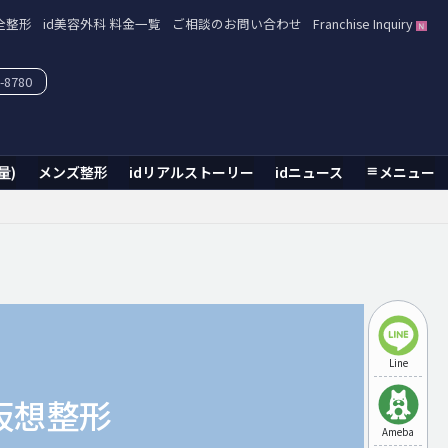
全整形
id美容外科 料金一覧
ご相談のお問い合わせ
Franchise Inquiry
-8780
量)
メンズ整形
idリアルストーリー
idニュース
メニュー
Line
仮想整形
Ameba