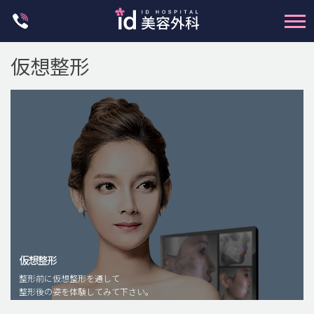
Skip
to
content
仮想整形
輪郭整形
両顎手術
鼻整形
二重・目元整形
仮想整形
脂肪注入(アンチエイジング)
整形前に仮想整形を通して
豊胸手術・バストアップ
整形後の姿を体験してみて下さい。
プチ整形