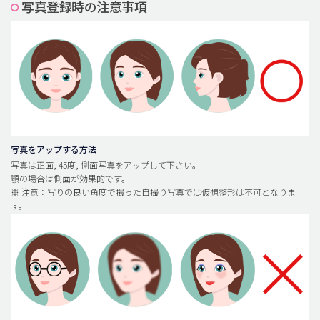
写真登録時の注意事項
脂肪吸引 (大容量)
メンズ整形
idリアルストーリー
idニュース
病院紹介
安全整形
写真をアップする方法
写真は正面, 45度, 側面写真をアップして下さい。
料金一覧
顎の場合は側面が効果的です。
※ 注意：写りの良い角度で撮った自撮り写真では仮想整形は不可となりま
ご相談のお問い合わせ
す。