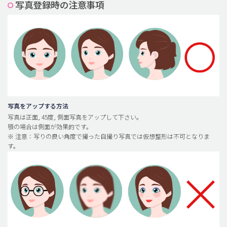
写真登録時の注意事項
脂肪吸引 (大容量)
メンズ整形
idリアルストーリー
idニュース
病院紹介
安全整形
写真をアップする方法
写真は正面, 45度, 側面写真をアップして下さい。
料金一覧
顎の場合は側面が効果的です。
※ 注意：写りの良い角度で撮った自撮り写真では仮想整形は不可となりま
ご相談のお問い合わせ
す。