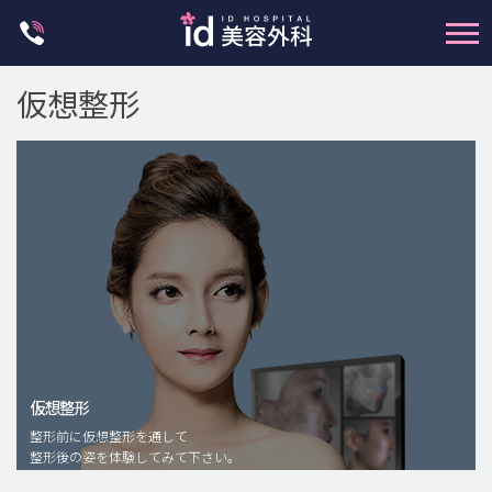
Skip
to
content
仮想整形
輪郭整形
両顎手術
鼻整形
二重・目元整形
仮想整形
脂肪注入(アンチエイジング)
整形前に仮想整形を通して
豊胸手術・バストアップ
整形後の姿を体験してみて下さい。
プチ整形