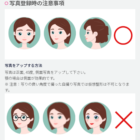
写真登録時の注意事項
脂肪吸引 (大容量)
メンズ整形
idリアルストーリー
idニュース
病院紹介
安全整形
写真をアップする方法
写真は正面, 45度, 側面写真をアップして下さい。
料金一覧
顎の場合は側面が効果的です。
※ 注意：写りの良い角度で撮った自撮り写真では仮想整形は不可となりま
ご相談のお問い合わせ
す。