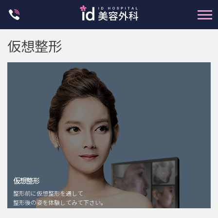
Skip
to
content
仮想整形
輪郭整形
両顎手術
鼻整形
二重・目元整形
仮想整形
脂肪注入(アンチエイジング)
整形前に仮想整形を通して
豊胸手術・バストアップ
整形後の姿を体験してみて下さい。
プチ整形