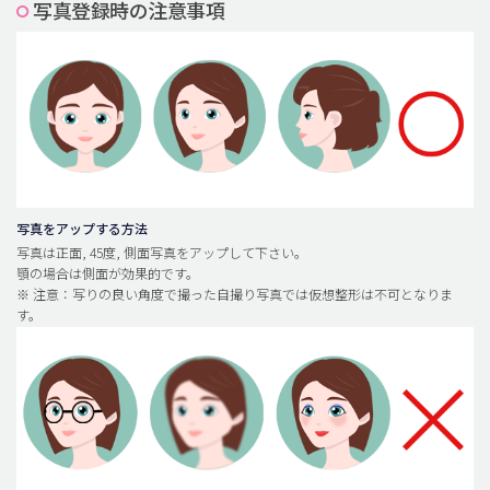
写真登録時の注意事項
脂肪吸引 (大容量)
メンズ整形
idリアルストーリー
idニュース
病院紹介
安全整形
写真をアップする方法
写真は正面, 45度, 側面写真をアップして下さい。
料金一覧
顎の場合は側面が効果的です。
※ 注意：写りの良い角度で撮った自撮り写真では仮想整形は不可となりま
ご相談のお問い合わせ
す。