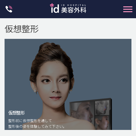
Skip
to
content
仮想整形
輪郭整形
両顎手術
鼻整形
二重・目元整形
仮想整形
脂肪注入(アンチエイジング)
整形前に仮想整形を通して
豊胸手術・バストアップ
整形後の姿を体験してみて下さい。
プチ整形