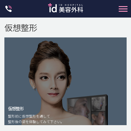
Skip
to
content
仮想整形
輪郭整形
両顎手術
鼻整形
二重・目元整形
仮想整形
脂肪注入(アンチエイジング)
整形前に仮想整形を通して
豊胸手術・バストアップ
整形後の姿を体験してみて下さい。
プチ整形