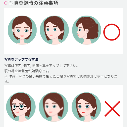
写真登録時の注意事項
脂肪吸引 (大容量)
メンズ整形
idリアルストーリー
idニュース
病院紹介
安全整形
写真をアップする方法
写真は正面, 45度, 側面写真をアップして下さい。
料金一覧
顎の場合は側面が効果的です。
※ 注意：写りの良い角度で撮った自撮り写真では仮想整形は不可となりま
ご相談のお問い合わせ
す。