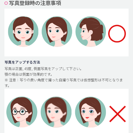
写真登録時の注意事項
脂肪吸引 (大容量)
メンズ整形
idリアルストーリー
idニュース
病院紹介
安全整形
写真をアップする方法
写真は正面, 45度, 側面写真をアップして下さい。
料金一覧
顎の場合は側面が効果的です。
※ 注意：写りの良い角度で撮った自撮り写真では仮想整形は不可となりま
ご相談のお問い合わせ
す。