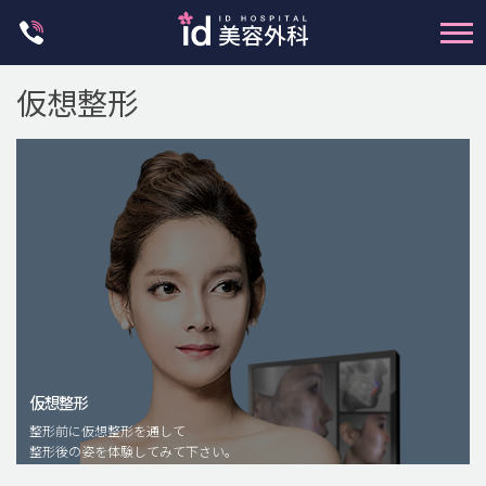
Skip
to
content
仮想整形
輪郭整形
両顎手術
鼻整形
二重・目元整形
仮想整形
脂肪注入(アンチエイジング)
整形前に仮想整形を通して
豊胸手術・バストアップ
整形後の姿を体験してみて下さい。
プチ整形