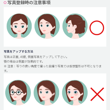
写真登録時の注意事項
脂肪吸引 (大容量)
メンズ整形
idリアルストーリー
idニュース
病院紹介
安全整形
写真をアップする方法
写真は正面, 45度, 側面写真をアップして下さい。
料金一覧
顎の場合は側面が効果的です。
※ 注意：写りの良い角度で撮った自撮り写真では仮想整形は不可となりま
ご相談のお問い合わせ
す。